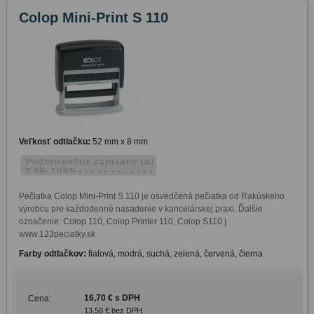
Colop Mini-Print S 110
Veľkosť odtlačku:
52 mm x 8 mm
Pečiatka Colop Mini-Print S 110 je osvedčená pečiatka od Rakúskeho 
výrobcu pre každodenné nasadenie v kancelárskej praxi. Ďalšie 
označenie: Colop 110, Colop Printer 110, Colop S110 | 
www.123peciatky.sk
Farby odtlačkov:
fialová, modrá, suchá, zelená, červená, čierna
16,70 € s DPH
Cena:
13,58 € bez DPH