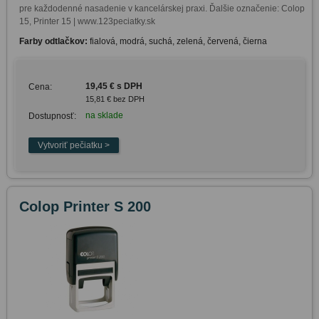
pre každodenné nasadenie v kancelárskej praxi. Ďalšie označenie: Colop 
15, Printer 15 | www.123peciatky.sk
Farby odtlačkov:
fialová, modrá, suchá, zelená, červená, čierna
19,45 € s DPH
Cena:
15,81 € bez DPH
na sklade
Dostupnosť:
Colop Printer S 200