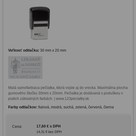
Veľkosť odtlačku:
30 mm x 20 mm
Malá samofarbiaca pečiatka, ktorá vojde aj do vrecka. Maximálna plocha 
gumového štočku 30mm x 20mm. Pečiatka je dodávaná s poduškou v 
piatich základných farbách. | www.123peciatky.sk
Farby odtlačkov:
fialová, modrá, suchá, zelená, červená, čierna
17,60 € s DPH
Cena:
14,31 € bez DPH