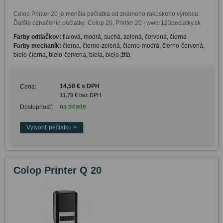
Colop Printer 20 je menšia pečiatka od známeho rakúskeho výrobcu. 
Ďalšie označenie pečiatky: Colop 20, Printer 20 | www.123peciatky.sk
Farby odtlačkov:
fialová, modrá, suchá, zelená, červená, čierna
Farby mechaník:
čierna, čierno-zelená, čierno-modrá, čierno-červená,
bielo-čierna, bielo-červená, biela, bielo-žltá
14,50 € s DPH
Cena:
11,79 € bez DPH
na sklade
Dostupnosť:
Colop Printer Q 20