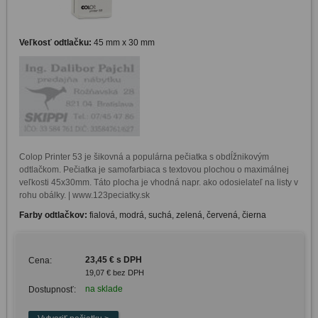
Veľkosť odtlačku:
45 mm x 30 mm
Colop Printer 53 je šikovná a populárna pečiatka s obdĺžnikovým 
odtlačkom. Pečiatka je samofarbiaca s textovou plochou o maximálnej 
veľkosti 45x30mm. Táto plocha je vhodná napr. ako odosielateľ na listy v 
rohu obálky. | www.123peciatky.sk
Farby odtlačkov:
fialová, modrá, suchá, zelená, červená, čierna
23,45 € s DPH
Cena:
19,07 € bez DPH
na sklade
Dostupnosť: