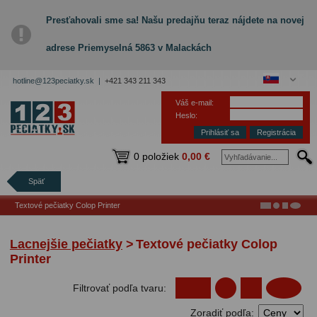
Presťahovali sme sa! Našu predajňu teraz nájdete na novej
adrese Priemyselná 5863 v Malackách
hotline@123peciatky.sk |
+421 343 211 343
Váš e-mail:
Heslo:
Registrácia
0 položiek
0,00 €
Späť
Textové pečiatky Colop Printer
Lacnejšie pečiatky
>
Textové pečiatky Colop
Printer
Filtrovať podľa tvaru:
Zoradiť podľa: