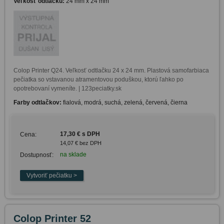
Veľkosť odtlačku:
24 mm x 24 mm
Colop Printer Q24. Veľkosť odtlačku 24 x 24 mm. Plastová samofarbiaca 
pečiatka so vstavanou atramentovou poduškou, ktorú ľahko po 
opotrebovaní vymeníte. | 123peciatky.sk
Farby odtlačkov:
fialová, modrá, suchá, zelená, červená, čierna
17,30 € s DPH
Cena:
14,07 € bez DPH
na sklade
Dostupnosť:
Colop Printer 52