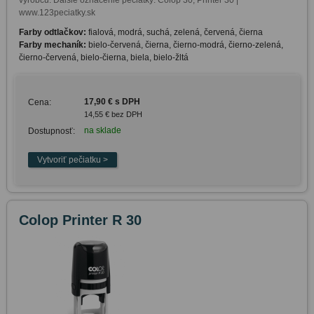
výrobcu. Ďalšie označenie pečiatky: Colop 30, Printer 30 | 
www.123peciatky.sk
Farby odtlačkov:
fialová, modrá, suchá, zelená, červená, čierna
Farby mechaník:
bielo-červená, čierna, čierno-modrá, čierno-zelená,
čierno-červená, bielo-čierna, biela, bielo-žltá
17,90 € s DPH
Cena:
14,55 € bez DPH
na sklade
Dostupnosť:
Colop Printer R 30