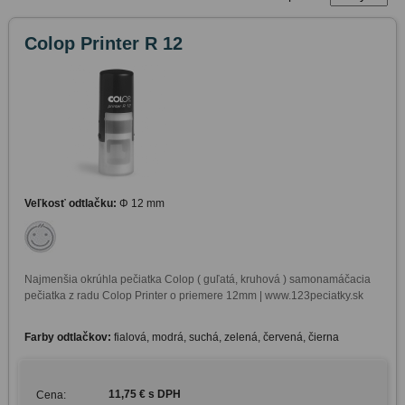
Colop Printer R 12
Veľkosť odtlačku:
Φ 12 mm
Najmenšia okrúhla pečiatka Colop ( guľatá, kruhová ) samonamáčacia 
pečiatka z radu Colop Printer o priemere 12mm | www.123peciatky.sk

Farby odtlačkov:
fialová, modrá, suchá, zelená, červená, čierna
11,75 € s DPH
Cena: