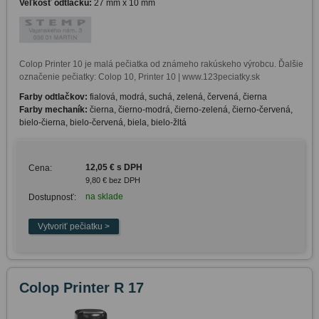
Veľkosť odtlačku:
27 mm x 10 mm
Colop Printer 10 je malá pečiatka od známeho rakúskeho výrobcu. Ďalšie 
označenie pečiatky: Colop 10, Printer 10 | www.123peciatky.sk
Farby odtlačkov:
fialová, modrá, suchá, zelená, červená, čierna
Farby mechaník:
čierna, čierno-modrá, čierno-zelená, čierno-červená,
bielo-čierna, bielo-červená, biela, bielo-žltá
12,05 € s DPH
Cena:
9,80 € bez DPH
na sklade
Dostupnosť:
Colop Printer R 17