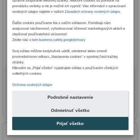
správne fungovanie webovej stránky. Niektoré cookies sú potrebné na
prevádzku stránky a nie je možné ich vypnúť. Viac informácií o spracúvaní
osobných údajov nájdete v našich
Zásadách ochrany osobných údajov
.
Ďalšie cookies používame iba s vaším súhlasom. Pomáhajú nám
analyzovať návštevnosť, vyhodnocovať účinnosť marketingových aktivít a
Colop Printer 38 je ideálna pečiatka pre použitie v kancelárii, v 
zlepšovať používateľskú skúsenosť.
súkromnom sektore alebo na cestách. Plocha odtlačku o veľkosti 56mm x 
Zistite viac o tom
business.safety.google/privacy
33mm je vhodná aj na gumový štočok s logom v kombinácii s textom. | 
www.123peciatky.sk
Svoj súhlas môžete kedykoľvek udeliť, odmietnuť alebo zmeniť
prostredníctvom odkazu „Nastavenia cookies“ v spodnej časti každej
Farby odtlačkov:
fialová, modrá, suchá, zelená, červená, čierna
stránky.
Kliknutím na „Prijať všetko“ vyjadrujete súhlas s používaním všetkých
voliteľných cookies.
26,25 € s DPH
Cena:
21,34 € bez DPH
Ochrana osobných údajov
na sklade
Dostupnosť:
Podrobné nastavenie
Odmietnuť všetko
Prijať všetko
Colop Printer 54
Nevyhnutné