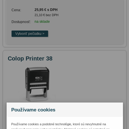
25,95 € s DPH
Cena:
21,10 € bez DPH
na sklade
Dostupnosť:
Colop Printer 38
Používame cookies
Veľkosť odtlačku:
56 mm x 33 mm
Používame cookies a podobné technológie, ktoré sú nevyhnutné na