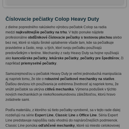
Číslovacie pečiatky Colop Heavy Duty
z dielne popredného rakúskeho výrobcu pečiatok Colop sa radia
medzi
najkvalitnejšie pečiatky na trhu
. V tejto ponuke nájdete
profesionálne
obdĺžnikové číslovacie pečiatky s textovou plochou
alebo
bez nej,
ktoré si nájdu široké uplatnenie všade tam, kde sa pečiatkuje
pravidelne a často, resp. u tých, ktorí svoju pečiatku používajú
predovšetkým v teréne. Mechaniky z rady Heavy Duty sa hojne využívajú
ako
kancelárske pečiatky
,
lekárske pečiatky
,
pečiatky pre špeditérov
, či
napríklad
priemyselné pečiatky
.
Samozrejmosťou u pečiatok Heavy Duty je veľmi jednoduchá manipulácia
aj napriek tomu, že ide o
robustné pečiatkové mechaniky na statíve
.
Ďalšou devízou ich používania je extrémna životnosť aj napriek tomu, že
vnútri pečiatok sa ukrýva
citlivá mechanika
. Výmena podušiek v týchto
nových mechanikách je niekoľkosekundovou záležitosťou, ktorú hravo
zvládnete sami.
Podľa materiálu, z ktorého sú tieto pečiatky vyrobené, sa v tejto rade ďalej
rozdeľujú na série
Expert Line
,
Classic Line
a
Office Line
. Séria Expert
Line predstavuje najvyššiu radu vhodnú do najnáročnejších podmienok.
Classic Line ponúka
odľahčené mechaniky
, ktoré sú miesto celokovovej