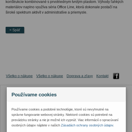
konštrukcie kombinované s prvotriednym tvrdým plastom. Výhody ľahkých
materiálov naplno využíva séria Office Line, ktorá dokonale postačí na
široké spektrum aktivít v administratíve a priemysle.
< Späť
Všetko o nákupe
Všetko o nákupe
Doprava a zľavy
Kontakt
Používame cookies
Používame cookies a podobné technológie, ktoré sú nevyhnutné na
správne fungovanie webovej stránky. Niektoré cookies sú potrebné na
prevádzku stránky a nie je možné ich vypnúť. Viac informácií o spracúvaní
osobných údajov nájdete v našich
Zásadách ochrany osobných údajov
.