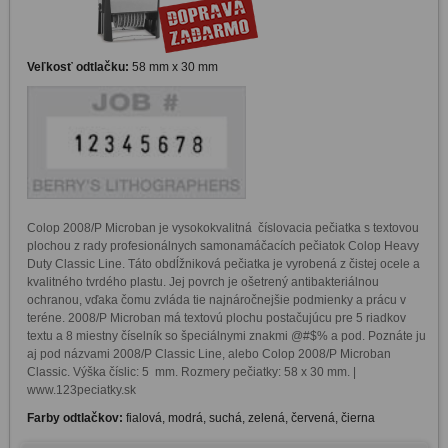
Veľkosť odtlačku:
58 mm x 30 mm
Colop 2008/P Microban je vysokokvalitná  číslovacia pečiatka s textovou 
plochou z rady profesionálnych samonamáčacích pečiatok Colop Heavy 
Duty Classic Line. Táto obdĺžniková pečiatka je vyrobená z čistej ocele a 
kvalitného tvrdého plastu. Jej povrch je ošetrený antibakteriálnou 
ochranou, vďaka čomu zvláda tie najnáročnejšie podmienky a prácu v 
teréne. 2008/P Microban má textovú plochu postačujúcu pre 5 riadkov 
textu a 8 miestny číselník so špeciálnymi znakmi @#$% a pod. Poznáte ju 
aj pod názvami 2008/P Classic Line, alebo Colop 2008/P Microban 
Classic. Výška číslic: 5  mm. Rozmery pečiatky: 58 x 30 mm. | 
www.123peciatky.sk
Farby odtlačkov:
fialová, modrá, suchá, zelená, červená, čierna