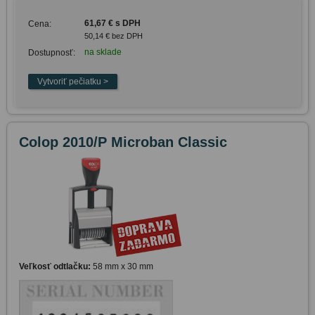
61,67 € s DPH
Cena:
50,14 € bez DPH
na sklade
Dostupnosť:
Colop 2010/P Microban Classic
Veľkosť odtlačku:
58 mm x 30 mm