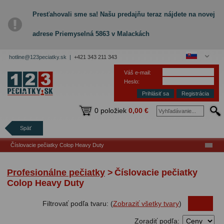
Presťahovali sme sa! Našu predajňu teraz nájdete na novej
adrese Priemyselná 5863 v Malackách
hotline@123peciatky.sk |
+421 343 211 343
Váš e-mail:
Heslo:
Registrácia
0 položiek
0,00 €
Späť
Číslovacie pečiatky Colop Heavy Duty
Profesionálne pečiatky
>
Číslovacie pečiatky
Colop Heavy Duty
Filtrovať podľa tvaru: (
Zobraziť všetky tvary
)
Zoradiť podľa: