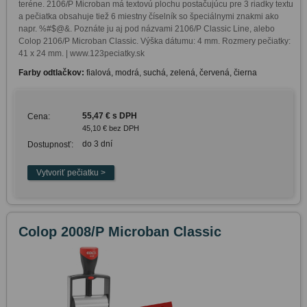
teréne. 2106/P Microban má textovú plochu postačujúcu pre 3 riadky textu 
a pečiatka obsahuje tiež 6 miestny číselník so špeciálnymi znakmi ako 
napr. %#$@&. Poznáte ju aj pod názvami 2106/P Classic Line, alebo 
Colop 2106/P Microban Classic. Výška dátumu: 4 mm. Rozmery pečiatky: 
41 x 24 mm. | www.123peciatky.sk
Farby odtlačkov:
fialová, modrá, suchá, zelená, červená, čierna
55,47 € s DPH
Cena:
45,10 € bez DPH
do 3 dní
Dostupnosť:
Colop 2008/P Microban Classic