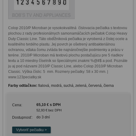
Colop 2010/P Microban je vysokokvalitná  číslovacia pečiatka s textovou 
plochou z rady profesionálnych samonamáčacích pečiatok Colop Heavy 
Duty Classic Line. Táto obdĺžniková pečiatka je vyrobená z čistej ocele a 
kvalitného tvrdého plastu. Jej povrch je ošetrený antibakteriálnou 
ochranou, vďaka čomu zvláda tie najnáročnejšie podmienky a prácu v 
teréne. 2010/P Microban má textovú plochu postačujúcu pre 5 riadkov 
textu a 10 miestny číselník so špeciálnymi znakmi %@#$ a pod. Poznáte 
ju aj pod názvami 2010/P Classic Line, alebo Colop 2010/P Microban 
Classic. Výška číslic: 5  mm. Rozmery pečiatky: 58 x 30 mm. | 
www.123peciatky.sk
Farby odtlačkov:
fialová, modrá, suchá, zelená, červená, čierna
65,10 € s DPH
Cena:
52,93 € bez DPH
do 3 dní
Dostupnosť: