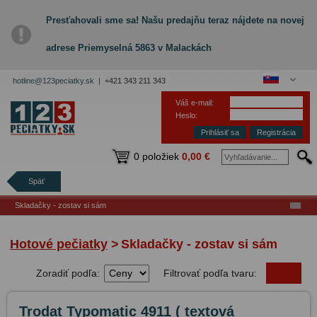
Presťahovali sme sa! Našu predajňu teraz nájdete na novej
adrese Priemyselná 5863 v Malackách
hotline@123peciatky.sk |
+421 343 211 343
Váš e-mail:
Heslo:
Registrácia
0 položiek
0,00 €
Späť
Skladačky - zostav si sám
Hotové pečiatky
>
Skladačky - zostav si sám
Zoradiť podľa:
Filtrovať podľa tvaru:
Trodat Typomatic 4911 ( textová