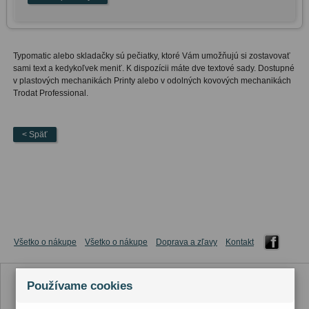
Typomatic alebo skladačky sú pečiatky, ktoré Vám umožňujú si zostavovať
sami text a kedykoľvek meniť. K dispozícii máte dve textové sady. Dostupné
v plastových mechanikách Printy alebo v odolných kovových mechanikách
Trodat Professional.
< Späť
Všetko o nákupe
Všetko o nákupe
Doprava a zľavy
Kontakt
Používame cookies