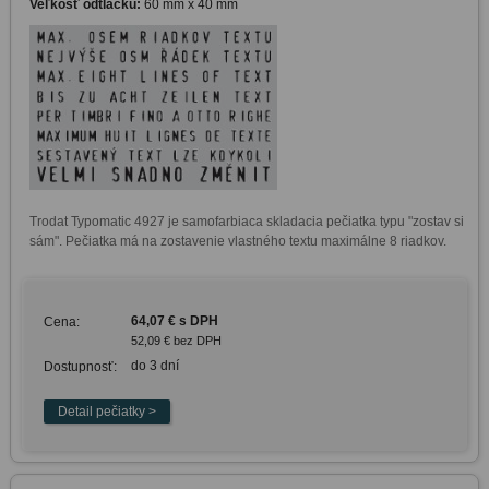
Veľkosť odtlačku:
60 mm x 40 mm
Trodat Typomatic 4927 je samofarbiaca skladacia pečiatka typu "zostav si 
sám". Pečiatka má na zostavenie vlastného textu maximálne 8 riadkov.
64,07 € s DPH
Cena:
52,09 € bez DPH
do 3 dní
Dostupnosť: