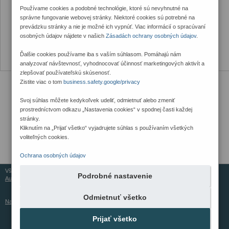
Používame cookies a podobné technológie, ktoré sú nevyhnutné na
správne fungovanie webovej stránky. Niektoré cookies sú potrebné na
prevádzku stránky a nie je možné ich vypnúť. Viac informácií o spracúvaní
osobných údajov nájdete v našich
Zásadách ochrany osobných údajov
.
Ďalšie cookies používame iba s vaším súhlasom. Pomáhajú nám
analyzovať návštevnosť, vyhodnocovať účinnosť marketingových aktivít a
zlepšovať používateľskú skúsenosť.
Zistite viac o tom
business.safety.google/privacy
Svoj súhlas môžete kedykoľvek udeliť, odmietnuť alebo zmeniť
prostredníctvom odkazu „Nastavenia cookies“ v spodnej časti každej
stránky.
Kliknutím na „Prijať všetko“ vyjadrujete súhlas s používaním všetkých
voliteľných cookies.
Ochrana osobných údajov
Všetky práva vyhradené © 2026
Podrobné nastavenie
Aureus Services
Odmietnuť všetko
Nastavenia cookies
Prijať všetko