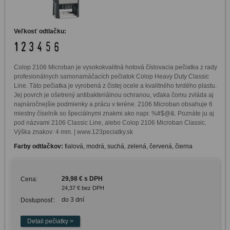
Veľkosť odtlačku:
Colop 2106 Microban je vysokokvalitná hotová číslovacia pečiatka z rady 
profesionálnych samonamáčacích pečiatok Colop Heavy Duty Classic 
Line. Táto pečiatka je vyrobená z čistej ocele a kvalitného tvrdého plastu. 
Jej povrch je ošetrený antibakteriálnou ochranou, vďaka čomu zvláda aj 
najnáročnejšie podmienky a prácu v teréne. 2106 Microban obsahuje 6 
miestny číselník so špeciálnymi znakmi ako napr. %#$@&. Poznáte ju aj 
pod názvami 2106 Classic Line, alebo Colop 2106 Microban Classic. 
Výška znakov: 4 mm. | www.123peciatky.sk
Farby odtlačkov:
fialová, modrá, suchá, zelená, červená, čierna
29,98 € s DPH
Cena:
24,37 € bez DPH
do 3 dní
Dostupnosť: