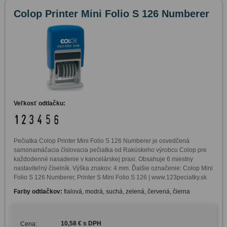
Colop Printer Mini Folio S 126 Numberer
Veľkosť odtlačku:
Pečiatka Colop Printer Mini Folio S 126 Numberer je osvedčená 
samonamáčacia číslovacia pečiatka od Rakúskeho výrobcu Colop pre 
každodenné nasadenie v kancelárskej praxi. Obsahuje 6 miestny 
nastaviteľný číselník. Výška znakov: 4 mm. Ďalšie označenie: Colop Mini 
Folio S 126 Numberer, Printer S Mini Folio S 126 | www.123peciatky.sk
Farby odtlačkov:
fialová, modrá, suchá, zelená, červená, čierna
10,58 € s DPH
Cena: