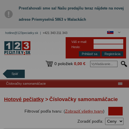
Presťahovali sme sa! Našu predajňu teraz nájdete na novej
adrese Priemyselná 5863 v Malackách
hotline@123peciatky.sk |
+421 343 211 343
Váš e-mail:
Heslo:
Registrácia
0 položiek
0,00 €
Späť
Číslovačky samonamáčacie
Hotové pečiatky
>
Číslovačky samonamáčacie
Filtrovať podľa tvaru: (
Zobraziť všetky tvary
)
Zoradiť podľa: