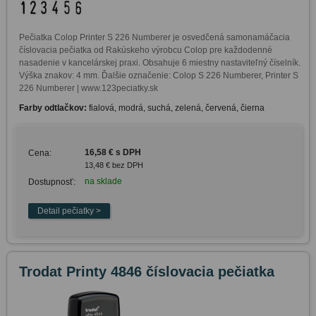
Pečiatka Colop Printer S 226 Numberer je osvedčená samonamáčacia 
číslovacia pečiatka od Rakúskeho výrobcu Colop pre každodenné 
nasadenie v kancelárskej praxi. Obsahuje 6 miestny nastaviteľný číselník. 
Výška znakov: 4 mm. Ďalšie označenie: Colop S 226 Numberer, Printer S 
226 Numberer | www.123peciatky.sk
Farby odtlačkov:
fialová, modrá, suchá, zelená, červená, čierna
16,58 € s DPH
Cena:
13,48 € bez DPH
na sklade
Dostupnosť:
Trodat Printy 4846 číslovacia pečiatka