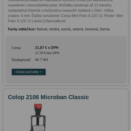
číslovacia pečiatka od Rakúskeho výrobcu Colop pre každodenné 
nasadenie v kancelárskej praxi. Pečiatka obsahuje až 13 miestny 
nastaviteľný číselník s možnosťou nepoužiť niektoré z číslic. Výška 
znakov: 4 mm. Ďalšie označenie: Colop Mini Folio S 120 13, Printer  Mini 
Folio S 120 13 | www.123peciatky.sk
Farby odtlačkov:
fialová, modrá, suchá, zelená, červená, čierna
21,87 € s DPH
Cena:
17,78 € bez DPH
do 7 dní
Dostupnosť:
Colop 2106 Microban Classic