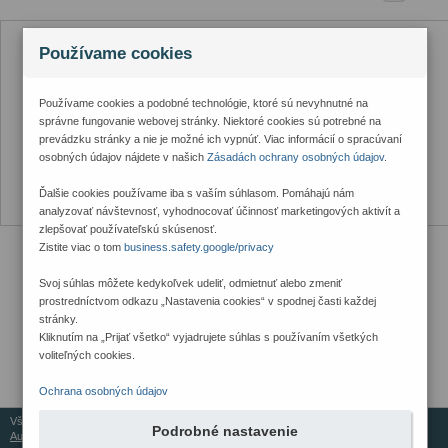
Používame cookies
Používame cookies a podobné technológie, ktoré sú nevyhnutné na
správne fungovanie webovej stránky. Niektoré cookies sú potrebné na
prevádzku stránky a nie je možné ich vypnúť. Viac informácií o spracúvaní
osobných údajov nájdete v našich
Zásadách ochrany osobných údajov
.
Ďalšie cookies používame iba s vaším súhlasom. Pomáhajú nám
analyzovať návštevnosť, vyhodnocovať účinnosť marketingových aktivít a
zlepšovať používateľskú skúsenosť.
Zistite viac o tom
business.safety.google/privacy
Svoj súhlas môžete kedykoľvek udeliť, odmietnuť alebo zmeniť
prostredníctvom odkazu „Nastavenia cookies“ v spodnej časti každej
stránky.
Kliknutím na „Prijať všetko“ vyjadrujete súhlas s používaním všetkých
voliteľných cookies.
Ochrana osobných údajov
Všetky práva vyhradené © 2026
Podrobné nastavenie
Aureus Services