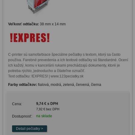
Veľkosť odtlačku:
38 mm x 14 mm
C-printer sú samofarbiace špeciálne pečiatky s textom, ktorý sa často 
používa. Farebné prevedenia a ich textové odtlačky sú štandardné. Ocení 
ich každý, komu v kancelárii rukami prechádzajú dokumenty, ktoré je 
potreba rýchlo, jednoducho a čitateľne označiť. 

Text odtlačku: !EXPRES! | www.123peciatky.sk
Farby odtlačkov:
fialová, modrá, zelená, červená, čierna
9,74 € s DPH
Cena:
7,92 € bez DPH
na sklade
Dostupnosť: