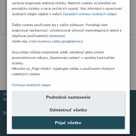
správne fungovanie webovej stránky. Niektoré cookies sú potrebné na
prevádzku stránky a nie je možné ich vypnúť. Viac informácií o spracúvaní
osobných údajov nájdete v našich
Zásadách ochrany osobných údajov
.
Ďalšie cookies používame iba s vaším súhlasom. Pomáhajú nám
analyzovať návštevnosť, vyhodnocovať účinnosť marketingových aktivít a
zlepšovať používateľskú skúsenosť.
Zistite viac o tom
business.safety.google/privacy
Svoj súhlas môžete kedykoľvek udeliť, odmietnuť alebo zmeniť
prostredníctvom odkazu „Nastavenia cookies“ v spodnej časti každej
stránky.
Kliknutím na „Prijať všetko“ vyjadrujete súhlas s používaním všetkých
voliteľných cookies.
Ochrana osobných údajov
Všetky práva vyhradené © 2026
Podrobné nastavenie
Aureus Services
Odmietnuť všetko
Nastavenia cookies
Prijať všetko
Kontaktujte nás
Nevyhnutné