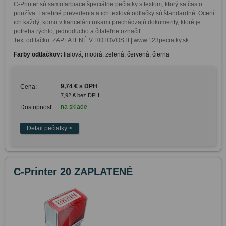
C-Printer sú samofarbiace špeciálne pečiatky s textom, ktorý sa často 
používa. Farebné prevedenia a ich textové odtlačky sú štandardné. Ocení 
ich každý, komu v kancelárii rukami prechádzajú dokumenty, ktoré je 
potreba rýchlo, jednoducho a čitateľne označiť. 

Text odtlačku: ZAPLATENÉ V HOTOVOSTI | www.123peciatky.sk
Farby odtlačkov:
fialová, modrá, zelená, červená, čierna
9,74 € s DPH
Cena:
7,92 € bez DPH
na sklade
Dostupnosť:
C-Printer 20 ZAPLATENÉ