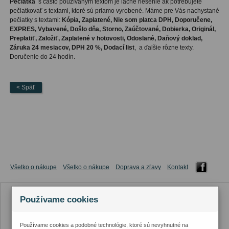
Pečiatka
s často používaným textom je lacné riešenie ak potrebujete
pečiatkovať s textami, ktoré sú priamo vyrobené. Máme pre Vás nachystané
pečiatky s textami:
Kópia, Zaplatené, Nie som platca DPH, Doporučene,
EXPRES, Vybavené, Došlo dňa, Storno, Zaúčtované, Dobierka, Originál,
Preplatiť, Založiť, Zaplatené v hotovosti, Odoslané, Daňový doklad,
Záruka 24 mesiacov, DPH 20 %, Dodací list
, a ďalšie rôzne texty.
Doručenie do 24 hodín.
< Späť
Všetko o nákupe
Všetko o nákupe
Doprava a zľavy
Kontakt
Používame cookies
Používame cookies a podobné technológie, ktoré sú nevyhnutné na