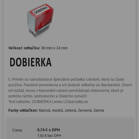
Veľkosť odtlačku:
38 mm x 14 mm
C-Printer sú samofarbiace špeciálne pečiatky s textom, ktorý sa často 
používa. Farebné prevedenia a ich textové odtlačky sú štandardné. Ocení 
ich každý, komu v kancelárii rukami prechádzajú dokumenty, ktoré je 
potreba rýchlo, jednoducho a čitateľne označiť. 

Text odtlačku: DOBIERKA | www.123peciatky.sk
Farby odtlačkov:
fialová, modrá, zelená, červená, čierna
9,74 € s DPH
Cena:
7,92 € bez DPH