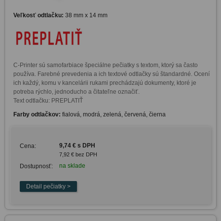
Veľkosť odtlačku:
38 mm x 14 mm
C-Printer sú samofarbiace špeciálne pečiatky s textom, ktorý sa často 
používa. Farebné prevedenia a ich textové odtlačky sú štandardné. Ocení 
ich každý, komu v kancelárii rukami prechádzajú dokumenty, ktoré je 
potreba rýchlo, jednoducho a čitateľne označiť. 

Text odtlačku: PREPLATIŤ
Farby odtlačkov:
fialová, modrá, zelená, červená, čierna
9,74 € s DPH
Cena:
7,92 € bez DPH
na sklade
Dostupnosť: