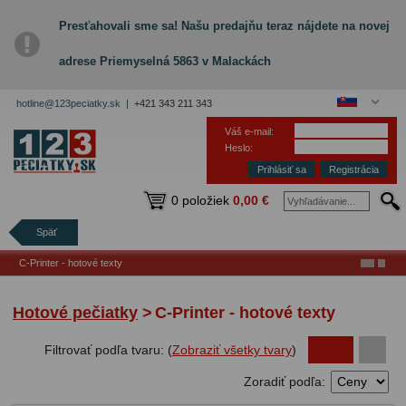
Presťahovali sme sa! Našu predajňu teraz nájdete na novej
adrese Priemyselná 5863 v Malackách
hotline@123peciatky.sk |
+421 343 211 343
Váš e-mail:
Heslo:
Registrácia
0 položiek
0,00 €
Späť
C-Printer - hotové texty
Hotové pečiatky
>
C-Printer - hotové texty
Filtrovať podľa tvaru: (
Zobraziť všetky tvary
)
Zoradiť podľa: