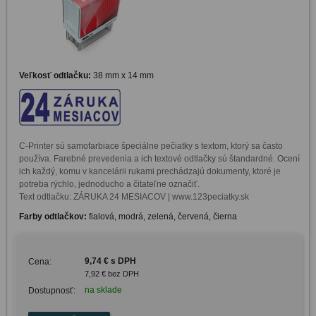
Veľkosť odtlačku:
38 mm x 14 mm
C-Printer sú samofarbiace špeciálne pečiatky s textom, ktorý sa často 
používa. Farebné prevedenia a ich textové odtlačky sú štandardné. Ocení 
ich každý, komu v kancelárii rukami prechádzajú dokumenty, ktoré je 
potreba rýchlo, jednoducho a čitateľne označiť. 

Text odtlačku: ZÁRUKA 24 MESIACOV | www.123peciatky.sk
Farby odtlačkov:
fialová, modrá, zelená, červená, čierna
9,74 € s DPH
Cena:
7,92 € bez DPH
na sklade
Dostupnosť: