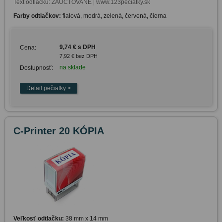
Text odtlačku: ZAÚČTOVANÉ | www.123peciatky.sk
Farby odtlačkov:
fialová, modrá, zelená, červená, čierna
9,74 € s DPH
Cena:
7,92 € bez DPH
na sklade
Dostupnosť:
C-Printer 20 KÓPIA
Veľkosť odtlačku:
38 mm x 14 mm