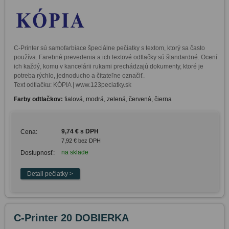
C-Printer sú samofarbiace špeciálne pečiatky s textom, ktorý sa často 
používa. Farebné prevedenia a ich textové odtlačky sú štandardné. Ocení 
ich každý, komu v kancelárii rukami prechádzajú dokumenty, ktoré je 
potreba rýchlo, jednoducho a čitateľne označiť. 

Text odtlačku: KÓPIA | www.123peciatky.sk
Farby odtlačkov:
fialová, modrá, zelená, červená, čierna
9,74 € s DPH
Cena:
7,92 € bez DPH
na sklade
Dostupnosť:
C-Printer 20 DOBIERKA