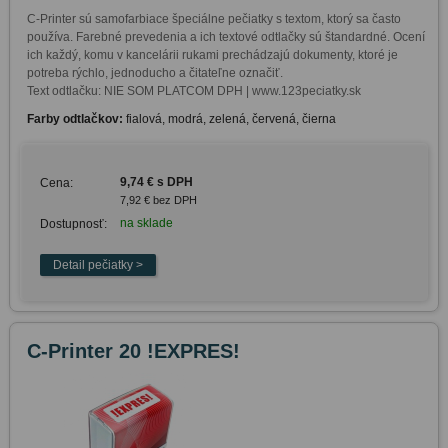
C-Printer sú samofarbiace špeciálne pečiatky s textom, ktorý sa často 
používa. Farebné prevedenia a ich textové odtlačky sú štandardné. Ocení 
ich každý, komu v kancelárii rukami prechádzajú dokumenty, ktoré je 
potreba rýchlo, jednoducho a čitateľne označiť. 

Text odtlačku: NIE SOM PLATCOM DPH | www.123peciatky.sk
Farby odtlačkov:
fialová, modrá, zelená, červená, čierna
9,74 € s DPH
Cena:
7,92 € bez DPH
na sklade
Dostupnosť:
C-Printer 20 !EXPRES!