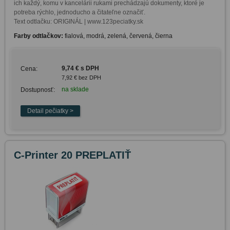
ich každý, komu v kancelárii rukami prechádzajú dokumenty, ktoré je 
potreba rýchlo, jednoducho a čitateľne označiť. 

Text odtlačku: ORIGINÁL | www.123peciatky.sk
Farby odtlačkov:
fialová, modrá, zelená, červená, čierna
9,74 € s DPH
Cena:
7,92 € bez DPH
na sklade
Dostupnosť:
C-Printer 20 PREPLATIŤ