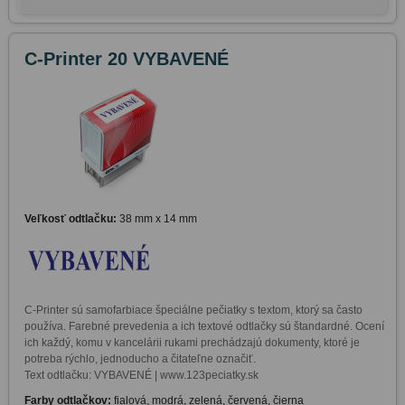
C-Printer 20 VYBAVENÉ
Veľkosť odtlačku:
38 mm x 14 mm
C-Printer sú samofarbiace špeciálne pečiatky s textom, ktorý sa často 
používa. Farebné prevedenia a ich textové odtlačky sú štandardné. Ocení 
ich každý, komu v kancelárii rukami prechádzajú dokumenty, ktoré je 
potreba rýchlo, jednoducho a čitateľne označiť. 

Text odtlačku: VYBAVENÉ | www.123peciatky.sk
Farby odtlačkov:
fialová, modrá, zelená, červená, čierna