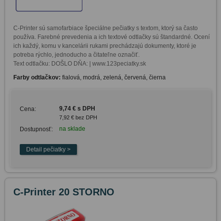
C-Printer sú samofarbiace špeciálne pečiatky s textom, ktorý sa často 
používa. Farebné prevedenia a ich textové odtlačky sú štandardné. Ocení 
ich každý, komu v kancelárii rukami prechádzajú dokumenty, ktoré je 
potreba rýchlo, jednoducho a čitateľne označiť. 

Text odtlačku: DOŠLO DŇA: | www.123peciatky.sk
Farby odtlačkov:
fialová, modrá, zelená, červená, čierna
9,74 € s DPH
Cena:
7,92 € bez DPH
na sklade
Dostupnosť:
C-Printer 20 STORNO