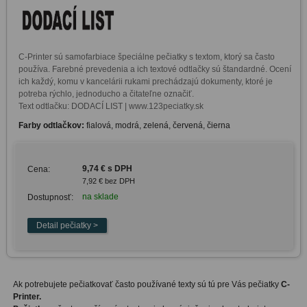
C-Printer sú samofarbiace špeciálne pečiatky s textom, ktorý sa často 
používa. Farebné prevedenia a ich textové odtlačky sú štandardné. Ocení 
ich každý, komu v kancelárii rukami prechádzajú dokumenty, ktoré je 
potreba rýchlo, jednoducho a čitateľne označiť. 

Text odtlačku: DODACÍ LIST | www.123peciatky.sk
Farby odtlačkov:
fialová, modrá, zelená, červená, čierna
9,74 € s DPH
Cena:
7,92 € bez DPH
na sklade
Dostupnosť:
Ak potrebujete pečiatkovať často používané texty sú tú pre Vás pečiatky
C-
Printer
.