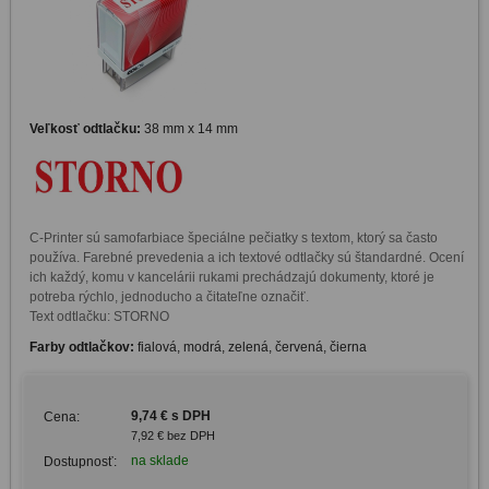
Veľkosť odtlačku:
38 mm x 14 mm
C-Printer sú samofarbiace špeciálne pečiatky s textom, ktorý sa často 
používa. Farebné prevedenia a ich textové odtlačky sú štandardné. Ocení 
ich každý, komu v kancelárii rukami prechádzajú dokumenty, ktoré je 
potreba rýchlo, jednoducho a čitateľne označiť. 

Text odtlačku: STORNO
Farby odtlačkov:
fialová, modrá, zelená, červená, čierna
9,74 € s DPH
Cena:
7,92 € bez DPH
na sklade
Dostupnosť: