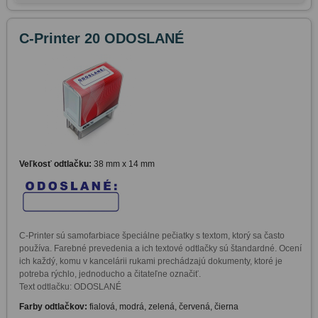
C-Printer 20 ODOSLANÉ
Veľkosť odtlačku:
38 mm x 14 mm
C-Printer sú samofarbiace špeciálne pečiatky s textom, ktorý sa často 
používa. Farebné prevedenia a ich textové odtlačky sú štandardné. Ocení 
ich každý, komu v kancelárii rukami prechádzajú dokumenty, ktoré je 
potreba rýchlo, jednoducho a čitateľne označiť. 

Text odtlačku: ODOSLANÉ
Farby odtlačkov:
fialová, modrá, zelená, červená, čierna