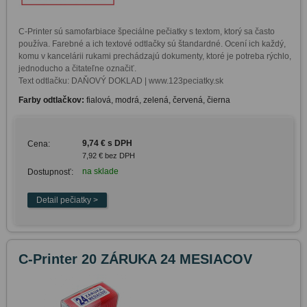
C-Printer sú samofarbiace špeciálne pečiatky s textom, ktorý sa často 
používa. Farebné a ich textové odtlačky sú štandardné. Ocení ich každý, 
komu v kancelárii rukami prechádzajú dokumenty, ktoré je potreba rýchlo, 
jednoducho a čitateľne označiť. 

Text odtlačku: DAŇOVÝ DOKLAD | www.123peciatky.sk
Farby odtlačkov:
fialová, modrá, zelená, červená, čierna
9,74 € s DPH
Cena:
7,92 € bez DPH
na sklade
Dostupnosť:
C-Printer 20 ZÁRUKA 24 MESIACOV