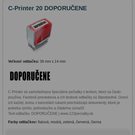
C-Printer 20 DOPORUČENE
Veľkosť odtlačku:
38 mm x 14 mm
C-Printer sú samofarbiace špeciálne pečiatky s textom, ktorý sa často 
používa. Farebné prevedenia a ich textové odtlačky sú štandardné. Ocení 
ich každý, komu v kancelárii rukami prechádzajú dokumenty, ktoré je 
potreba rýchlo, jednoducho a čitateľne označiť. 

Text odtlačku: DOPORUČENE | www.123peciatky.sk
Farby odtlačkov:
fialová, modrá, zelená, červená, čierna