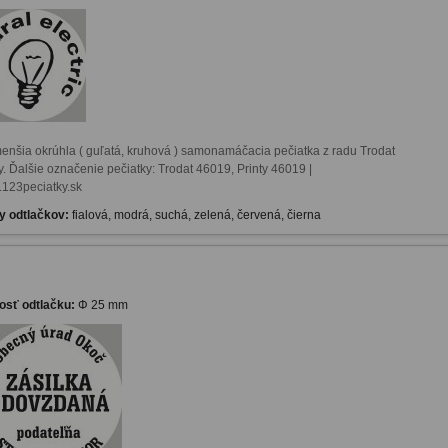
enšia okrúhla ( guľatá, kruhová ) samonamáčacia pečiatka z radu Trodat 
y. Ďalšie označenie pečiatky: Trodat 46019, Printy 46019 | 
123peciatky.sk
y odtlačkov:
fialová, modrá, suchá, zelená, červená, čierna
osť odtlačku:
Φ 25 mm