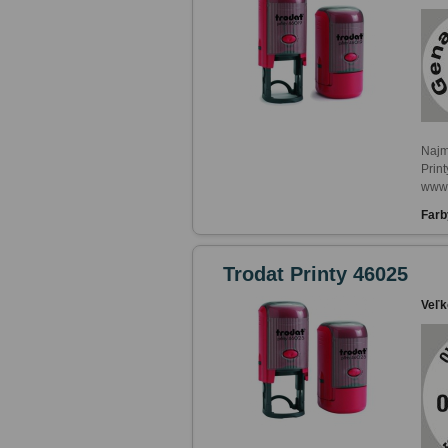
Najm
Print
www.
Farb
Trodat Printy 46025
Veľk