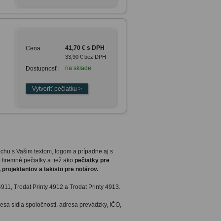
41,70 € s DPH
Cena:
33,90 € bez DPH
na sklade
Dostupnosť:
lochu s Vašim textom, logom a prípadne aj s
 firemné pečiatky a tiež ako
pečiatky pre
 projektantov a takisto pre notárov.
 4911, Trodat Printy 4912 a Trodat Printy 4913.
resa sídla spoločnosti, adresa prevádzky, IČO,