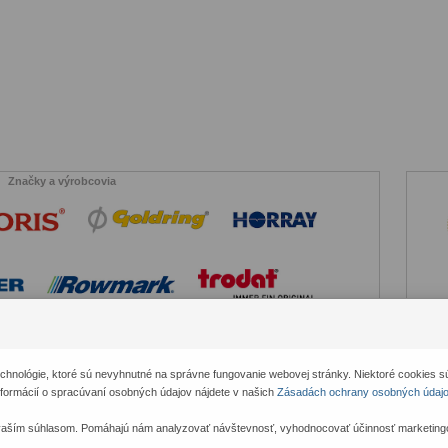
Značky a výrobcovia
hnológie, ktoré sú nevyhnutné na správne fungovanie webovej stránky. Niektoré cookies s
informácií o spracúvaní osobných údajov nájdete v našich
Zásadách ochrany osobných údaj
vaším súhlasom. Pomáhajú nám analyzovať návštevnosť, vyhodnocovať účinnosť marketingov