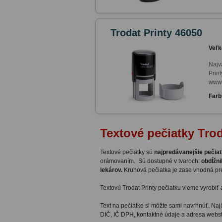
Trodat Printy 46050
Veľk
Najv
Print
www.
Farb
Textové pečiatky Trod
Textové pečiatky sú
najpredávanejšie pečia
orámovaním. Sú dostupné v tvaroch:
obdĺžni
lekárov.
Kruhová pečiatka je zase vhodná p
Textovú Trodat Printy pečiatku vieme vyrobiť 
Text na pečiatke si môžte sami navrhnúť. Naj
DIČ, IČ DPH, kontaktné údaje a adresa webst