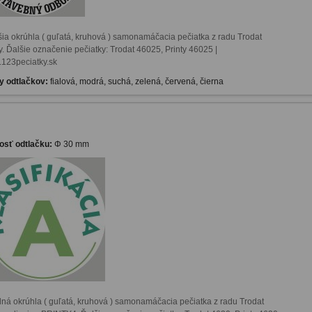
ia okrúhla ( guľatá, kruhová ) samonamáčacia pečiatka z radu Trodat 
y. Ďalšie označenie pečiatky: Trodat 46025, Printy 46025 | 
123peciatky.sk
y odtlačkov:
fialová, modrá, suchá, zelená, červená, čierna
osť odtlačku:
Φ 30 mm
dná okrúhla ( guľatá, kruhová ) samonamáčacia pečiatka z radu Trodat 