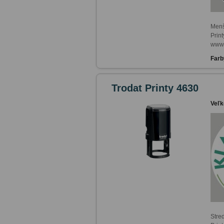
Menš
Print
www.
Farb
Trodat Printy 4630
Veľk
Stre