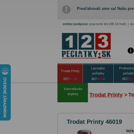
Presťahovali sme sa! Našu pre
online podpora:
pracovné dni (08-16 hod)
|
e-
Lacnejšie
Profesion
Trodat Printy
pečiatky
pečiatk
Kancelárske
Trodat Printy
>
Te
doplnky
Trodat Printy 46019
Veľk