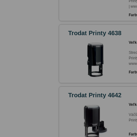
Prin
| ww
Farb
Trodat Printy 4638
Veľk
Stre
Print
www.
Farb
Trodat Printy 4642
Veľk
Väčš
Printy
Farb