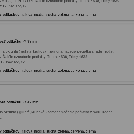
ty v dizajne PRINTY4. Ďalšie označenie pečiatky: Trodat 4630, Printy 4630 
w.123peciatky.sk
y odtlačkov:
fialová, modrá, suchá, zelená, červená, čierna
osť odtlačku:
Φ 38 mm
dná okrúhla ( guľatá, kruhová ) samonamáčacia pečiatka z radu Trodat 
y. Ďalšie označenie pečiatky: Trodat 4638, Printy 4638 | 
123peciatky.sk
y odtlačkov:
fialová, modrá, suchá, zelená, červená, čierna
osť odtlačku:
Φ 42 mm
ia okrúhla ( guľatá, kruhová ) samonamáčacia pečiatka z radu Trodat 
.

y odtlačkov:
fialová, modrá, suchá, zelená, červená, čierna