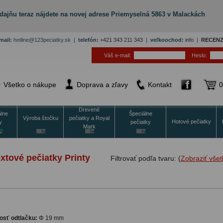
dajňu teraz nájdete na novej adrese Priemyselná 5863 v Malackách
mail:
hotline@123peciatky.sk |
telefón:
+421 343 211 343
|
veľkoochod:
info
|
RECENZ
Váš e-mail:
Heslo:
Všetko o nákupe
Doprava a zľavy
Kontakt
0
Drevené
álne
Špeciálne
Výroba štočku
pečiatky a Royal
Hotové pečiatky
y
pečiatky
Mark
xtové pečiatky Printy
Filtrovať podľa tvaru: (
Zobraziť všet
osť odtlačku:
Φ 19 mm