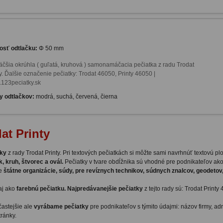
osť odtlačku:
Φ 50 mm
äčšia okrúhla ( guľatá, kruhová ) samonamáčacia pečiatka z radu Trodat 
y. Ďalšie označenie pečiatky: Trodat 46050, Printy 46050 | 
123peciatky.sk
y odtlačkov:
modrá, suchá, červená, čierna
at Printy
tky
z rady Trodat Printy. Pri textových pečiatkách si môžte sami navrhnúť textovú p
k, kruh, štvorec a ovál.
Pečiatky v tvare obdĺžnika sú vhodné pre podnikateľov ako
re
štátne organizácie, súdy, pre revíznych technikov, súdnych znalcov, geodetov,
aj ako
farebnú pečiatku. Najpredávanejšie pečiatky
z tejto rady sú: Trodat Printy
častejšie ale
vyrábame pečiatky
pre podnikateľov s týmito údajmi: názov firmy, ad
ránky.