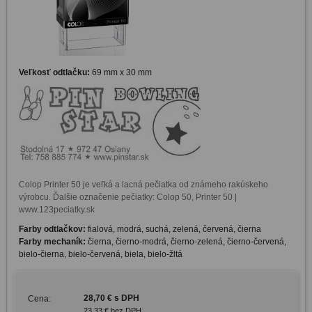
Veľkosť odtlačku:
69 mm x 30 mm
Colop Printer 50 je veľká a lacná pečiatka od známeho rakúskeho 
výrobcu. Ďalšie označenie pečiatky: Colop 50, Printer 50 | 
www.123peciatky.sk
Farby odtlačkov:
fialová, modrá, suchá, zelená, červená, čierna
Farby mechaník:
čierna, čierno-modrá, čierno-zelená, čierno-červená,
bielo-čierna, bielo-červená, biela, bielo-žltá
28,70 € s DPH
Cena:
23,33 € bez DPH