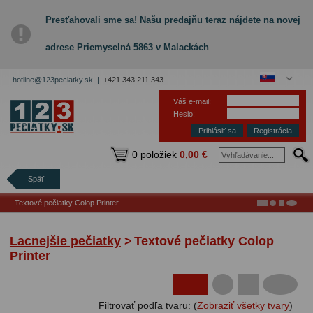
Presťahovali sme sa! Našu predajňu teraz nájdete na novej
adrese Priemyselná 5863 v Malackách
hotline@123peciatky.sk |
+421 343 211 343
Váš e-mail:
Heslo:
Registrácia
0 položiek
0,00 €
Späť
Textové pečiatky Colop Printer
Lacnejšie pečiatky
>
Textové pečiatky Colop
Printer
Filtrovať podľa tvaru: (
Zobraziť všetky tvary
)