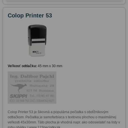
Colop Printer 53
Veľkosť odtlačku:
45 mm x 30 mm
Colop Printer 53 je šikovná a populárna pečiatka s obdĺžnikovým 
odtlačkom. Pečiatka je samofarbiaca s textovou plochou o maximálnej 
veľkosti 45x30mm. Táto plocha je vhodná napr. ako odosielateľ na listy v 
rohu obálky. | www.123peciatky.sk