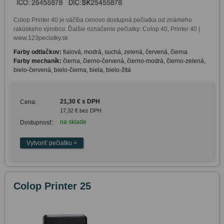
Colop Printer 40 je väčšia cenovo dostupná pečiatka od známeho 
rakúskeho výrobcu. Ďalšie označenie pečiatky: Colop 40, Printer 40 | 
www.123peciatky.sk
Farby odtlačkov:
fialová, modrá, suchá, zelená, červená, čierna
Farby mechaník:
čierna, čierno-červená, čierno-modrá, čierno-zelená,
bielo-červená, bielo-čierna, biela, bielo-žltá
21,30 € s DPH
Cena:
17,32 € bez DPH
na sklade
Dostupnosť:
Colop Printer 25