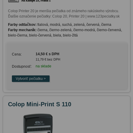
Colop Printer 20 je menšia pečiatka od známeho rakúskeho výrobcu. 
Ďalšie označenie pečiatky: Colop 20, Printer 20 | www.123peciatky.sk
Farby odtlačkov:
fialová, modrá, suchá, zelená, červená, čierna
Farby mechaník:
čierna, čierno-zelená, čierno-modrá, čierno-červená,
bielo-čierna, bielo-červená, biela, bielo-žltá
14,50 € s DPH
Cena:
11,79 € bez DPH
na sklade
Dostupnosť:
Colop Mini-Print S 110