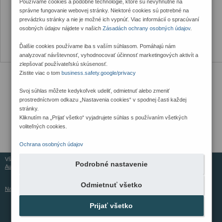
Používame cookies a podobné technológie, ktoré sú nevyhnutné na
správne fungovanie webovej stránky. Niektoré cookies sú potrebné na
prevádzku stránky a nie je možné ich vypnúť. Viac informácií o spracúvaní
osobných údajov nájdete v našich
Zásadách ochrany osobných údajov
.
Ďalšie cookies používame iba s vaším súhlasom. Pomáhajú nám
analyzovať návštevnosť, vyhodnocovať účinnosť marketingových aktivít a
zlepšovať používateľskú skúsenosť.
Zistite viac o tom
business.safety.google/privacy
Svoj súhlas môžete kedykoľvek udeliť, odmietnuť alebo zmeniť
prostredníctvom odkazu „Nastavenia cookies“ v spodnej časti každej
stránky.
Kliknutím na „Prijať všetko“ vyjadrujete súhlas s používaním všetkých
voliteľných cookies.
Ochrana osobných údajov
Všetky práva vyhradené © 2026
Podrobné nastavenie
Aureus Services
Odmietnuť všetko
Nastavenia cookies
Prijať všetko