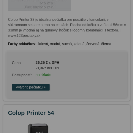
Colop Printer 38 je ideálna pečiatka pre použitie v kancelárii, v 
súkromnom sektore alebo na cestách. Plocha odtlačku o veľkosti 56mm x 
33mm je vhodná aj na gumový štočok s logom v kombinácii s textom. | 
www.123peciatky.sk
Farby odtlačkov:
fialová, modrá, suchá, zelená, červená, čierna
26,25 € s DPH
Cena:
21,34 € bez DPH
na sklade
Dostupnosť:
Colop Printer 54