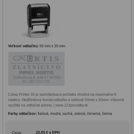
Veľkosť odtlačku:
50 mm x 30 mm
Colop Printer 35 je samofarbiaca pečiatka vhodná na maximálne 6 
riadkov. Obdĺžnikový formát odtlačku o veľkosti 50mm x 30mm. Výborné 
využitie na odtlačok adresy. | www.123peciatky.sk
Farby odtlačkov:
fialová, modrá, suchá, zelená, červená, čierna
25,95 € s DPH
Cena: