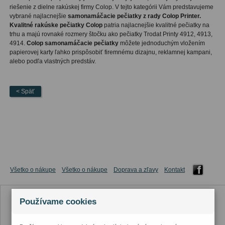
riešenie z dielne rakúskej firmy Colop. V tejto kategórii Vám predstavujeme
vybrané najlacnejšie
samonamáčacie pečiatky z rady Colop Printer.
Kvalitné rakúske pečiatky Colop
patria najlacnejšie kvalitné pečiatky na
trhu a majú rovnaké rozmery štočku ako pečiatky Trodat Printy 4912, 4913,
4914.
Colop samonamáčacie pečiatky
môžete jednoduchým vložením
papierovej karty ľahko prispôsobiť firemnému dizajnu, reklamnej kampani,
alebo podľa vlastných predstáv.
< Späť
Všetko o nákupe
Všetko o nákupe
Doprava a zľavy
Kontakt
Používame cookies