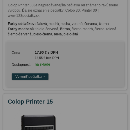
Colop Printer 30 je najpredávanejšia pečiatka od známeho rakúskeho 
výrobcu. Ďalšie označenie pečiatky: Colop 30, Printer 30 | 
www.123peciatky.sk
Farby odtlačkov:
fialová, modrá, suchá, zelená, červená, čierna
Farby mechaník:
bielo-červená, čierna, čierno-modrá, čierno-zelená,
čierno-červená, bielo-čierna, biela, bielo-žltá
17,90 € s DPH
Cena:
14,55 € bez DPH
na sklade
Dostupnosť:
Colop Printer 15