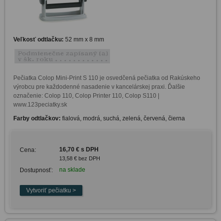
Veľkosť odtlačku:
52 mm x 8 mm
Pečiatka Colop Mini-Print S 110 je osvedčená pečiatka od Rakúskeho 
výrobcu pre každodenné nasadenie v kancelárskej praxi. Ďalšie 
označenie: Colop 110, Colop Printer 110, Colop S110 | 
www.123peciatky.sk
Farby odtlačkov:
fialová, modrá, suchá, zelená, červená, čierna
16,70 € s DPH
Cena:
13,58 € bez DPH
na sklade
Dostupnosť: