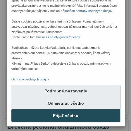
správne fungovanie webovej stránky. Niektoré cookies sú potrebné na
prevádzku stránky a nie je možné ich vypnúť. Viac informácií o spracúvaní
osobných údajov nájdete v našich
Zásadách ochrany osobných údajov
.
Ďalšie cookies používame iba s vaším súhlasom. Pomáhajú nám
analyzovať návštevnosť, vyhodnocovať účinnosť marketingových aktivít a
Veľkosť odtlačku:
80 mm x 10 mm
zlepšovať používateľskú skúsenosť.
Zistite viac o tom
business.safety.google/privacy
Svoj súhlas môžete kedykoľvek udeliť, odmietnuť alebo zmeniť
Široká obdĺžniková klasická drevená pečiatka. Rozmer 80x10 mm. | 
prostredníctvom odkazu „Nastavenia cookies“ v spodnej časti každej
www.123peciatky.sk
stránky.
Kliknutím na „Prijať všetko“ vyjadrujete súhlas s používaním všetkých
voliteľných cookies.
13,52 € s DPH
Cena:
Ochrana osobných údajov
10,99 € bez DPH
na sklade
Dostupnosť:
Podrobné nastavenie
Odmietnuť všetko
Prijať všetko
Kontaktujte nás
Drevená pečiatka obdĺžniková 60x15
Nevyhnutné