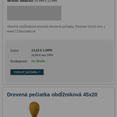
Veľkosť odtlačku:
55 mm x 15 mm
Stredná obdĺžniková klasická drevená pečiatka. Rozmer 55x15 mm. | 
www.123peciatky.sk
13,33 € s DPH
Cena:
10,84 € bez DPH
na sklade
Dostupnosť:
Drevená pečiatka obdĺžniková 45x20