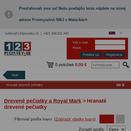
Presťahovali sme sa! Našu predajňu teraz nájdete na novej
adrese Priemyselná 5863 v Malackách
hotline@123peciatky.sk |
+421 343 211 343
Váš e-mail:
Heslo:
Registrácia
0 položiek
0,00 €
Späť
Hranaté drevené pečiatky
Drevené pečiatky a Royal Mark
>
Hranaté
drevené pečiatky
Filtrovať podľa tvaru: (
Zobraziť všetky tvary
)
Zoradiť podľa: