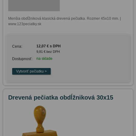
Menšia obdĺžniková klasická drevená pečiatka. Rozmer 45x10 mm. | 
www.123peciatky.sk
12,07 € s DPH
Cena:
9,81 € bez DPH
na sklade
Dostupnosť:
Drevená pečiatka obdĺžniková 30x15