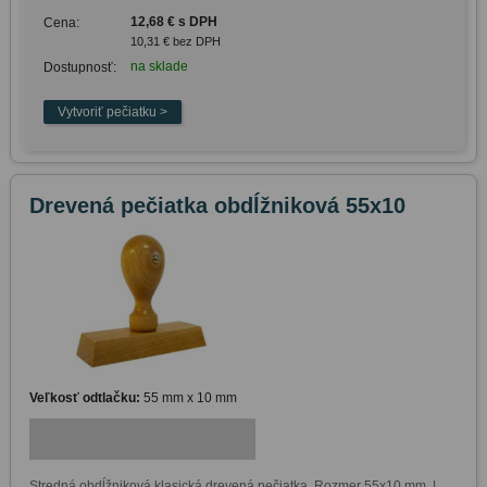
12,68 € s DPH
Cena:
10,31 € bez DPH
na sklade
Dostupnosť:
Drevená pečiatka obdĺžniková 55x10
Veľkosť odtlačku:
55 mm x 10 mm
Stredná obdĺžniková klasická drevená pečiatka. Rozmer 55x10 mm. | 