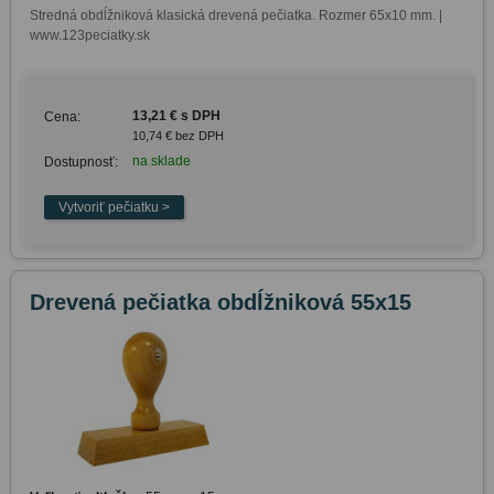
Stredná obdĺžniková klasická drevená pečiatka. Rozmer 65x10 mm. | 
www.123peciatky.sk
13,21 € s DPH
Cena:
10,74 € bez DPH
na sklade
Dostupnosť:
Drevená pečiatka obdĺžniková 55x15