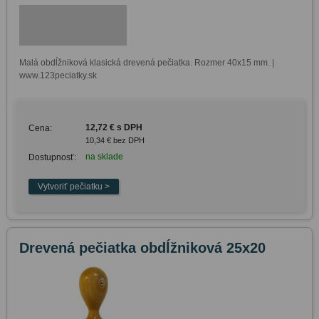
Malá obdĺžniková klasická drevená pečiatka. Rozmer 40x15 mm. | 
www.123peciatky.sk
12,72 € s DPH
Cena:
10,34 € bez DPH
na sklade
Dostupnosť:
Drevená pečiatka obdĺžniková 25x20