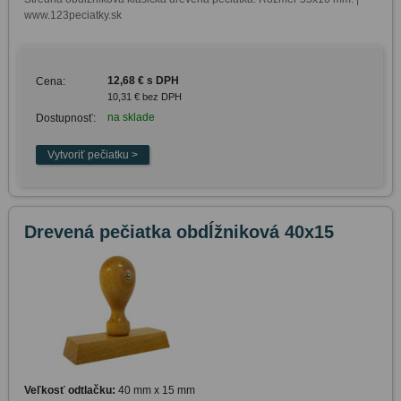
www.123peciatky.sk
12,68 € s DPH
Cena:
10,31 € bez DPH
na sklade
Dostupnosť:
Drevená pečiatka obdĺžniková 40x15
Veľkosť odtlačku:
40 mm x 15 mm