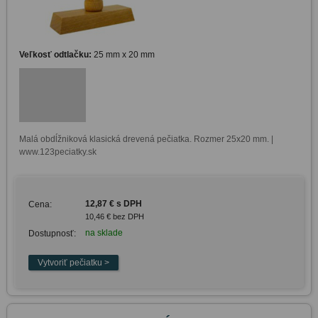
Veľkosť odtlačku:
25 mm x 20 mm
Malá obdĺžniková klasická drevená pečiatka. Rozmer 25x20 mm. | 
www.123peciatky.sk
12,87 € s DPH
Cena:
10,46 € bez DPH
na sklade
Dostupnosť: