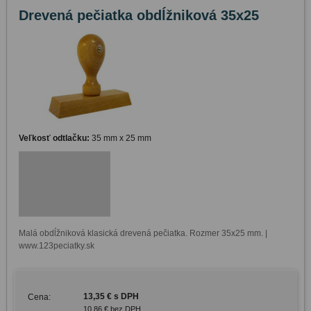
Drevená pečiatka obdĺžniková 35x25
Veľkosť odtlačku:
35 mm x 25 mm
Malá obdĺžniková klasická drevená pečiatka. Rozmer 35x25 mm. | 
www.123peciatky.sk
13,35 € s DPH
Cena:
10,86 € bez DPH