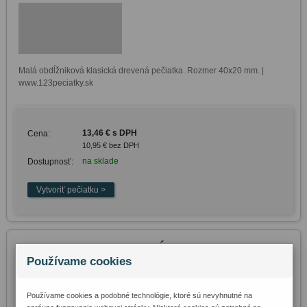
Malá obdĺžniková klasická drevená pečiatka. Rozmer 40x20 mm. | 
www.123peciatky.sk
13,46 € s DPH
Cena:
10,95 € bez DPH
na sklade
Dostupnosť:
Drevená pečiatka obdĺžniková 80x10
Používame cookies
Používame cookies a podobné technológie, ktoré sú nevyhnutné na