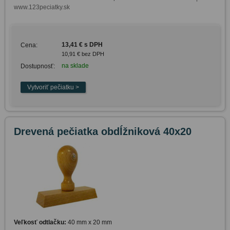
www.123peciatky.sk
13,41 € s DPH
Cena:
10,91 € bez DPH
na sklade
Dostupnosť:
Drevená pečiatka obdĺžniková 40x20
Veľkosť odtlačku:
40 mm x 20 mm