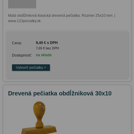
Malá obdĺžniková klasická drevená pečiatka. Rozmer 25x10 mm. | 
www.123peciatky.sk
9,40 € s DPH
Cena:
7,65 € bez DPH
na sklade
Dostupnosť:
Drevená pečiatka obdĺžniková 30x10