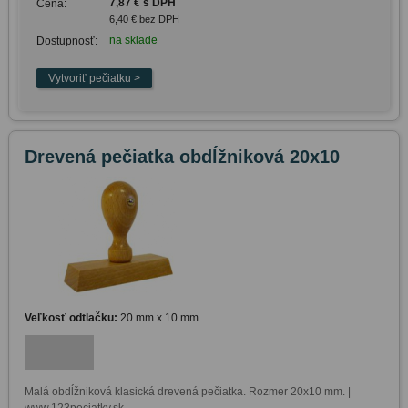
7,87 € s DPH
Cena:
6,40 € bez DPH
na sklade
Dostupnosť:
Drevená pečiatka obdĺžniková 20x10
Veľkosť odtlačku:
20 mm x 10 mm
Malá obdĺžniková klasická drevená pečiatka. Rozmer 20x10 mm. | 