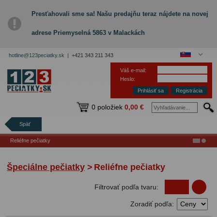
Presťahovali sme sa! Našu predajňu teraz nájdete na novej
adrese Priemyselná 5863 v Malackách
hotline@123peciatky.sk |
+421 343 211 343
Váš e-mail:
Heslo:
Registrácia
0 položiek
0,00 €
Späť
Reliéfne pečiatky
Špeciálne pečiatky
>
Reliéfne pečiatky
Filtrovať podľa tvaru:
Zoradiť podľa: