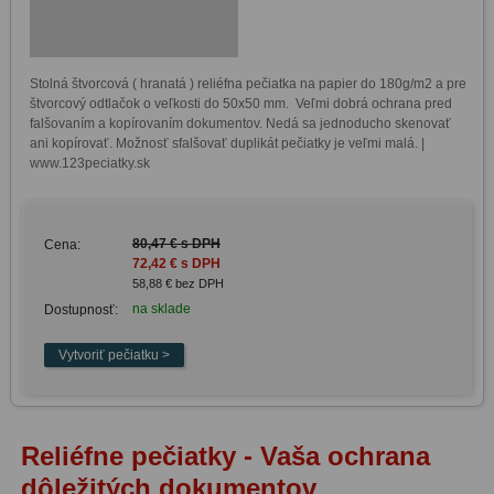
Stolná štvorcová ( hranatá ) reliéfna pečiatka na papier do 180g/m2 a pre 
štvorcový odtlačok o veľkosti do 50x50 mm.  Veľmi dobrá ochrana pred 
falšovaním a kopírovaním dokumentov. Nedá sa jednoducho skenovať 
ani kopírovať. Možnosť sfalšovať duplikát pečiatky je veľmi malá. | 
www.123peciatky.sk
80,47 € s DPH
Cena:
72,42 € s DPH
58,88 € bez DPH
na sklade
Dostupnosť:
Reliéfne pečiatky - Vaša ochrana
dôležitých dokumentov