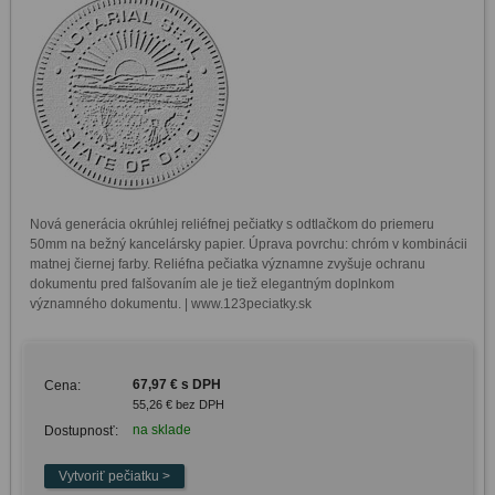
Nová generácia okrúhlej reliéfnej pečiatky s odtlačkom do priemeru 
50mm na bežný kancelársky papier. Úprava povrchu: chróm v kombinácii 
matnej čiernej farby. Reliéfna pečiatka významne zvyšuje ochranu 
dokumentu pred falšovaním ale je tiež elegantným doplnkom 
významného dokumentu. | www.123peciatky.sk
67,97 € s DPH
Cena:
55,26 € bez DPH
na sklade
Dostupnosť: