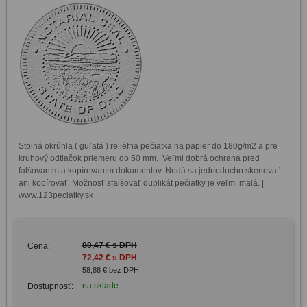
Stolná okrúhla ( guľatá ) reliéfna pečiatka na papier do 180g/m2 a pre 
kruhový odtlačok priemeru do 50 mm.  Veľmi dobrá ochrana pred 
falšovaním a kopírovaním dokumentov. Nedá sa jednoducho skenovať 
ani kopírovať. Možnosť sfalšovať duplikát pečiatky je veľmi malá. | 
www.123peciatky.sk
80,47 € s DPH
Cena:
72,42 € s DPH
58,88 € bez DPH
na sklade
Dostupnosť: