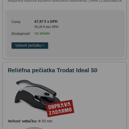
elegantný doplnok každého dôležitého dokumentu. | www.123peciatky.sk
67,97 € s DPH
Cena:
55,26 € bez DPH
na sklade
Dostupnosť:
Reliéfna pečiatka Trodat Ideal 50
Veľkosť odtlačku:
Φ 50 mm