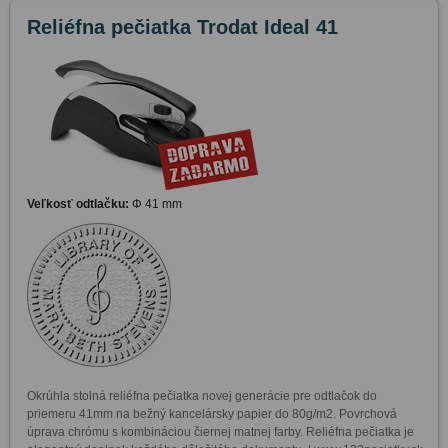
Reliéfna pečiatka Trodat Ideal 41
Veľkosť odtlačku:
Φ 41 mm
Okrúhla stolná reliéfna pečiatka novej generácie pre odtlačok do 
priemeru 41mm na bežný kancelársky papier do 80g/m2. Povrchová 
úprava chrómu s kombináciou čiernej matnej farby. Reliéfna pečiatka je 