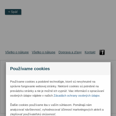
< Späť
Všetko o nákupe
Všetko o nákupe
Doprava a zľavy
Kontakt
Používame cookies
Používame cookies a podobné technológie, ktoré sú nevyhnutné na
správne fungovanie webovej stránky. Niektoré cookies sú potrebné na
prevádzku stránky a nie je možné ich vypnúť. Viac informácií o spracúvaní
osobných údajov nájdete v našich
Zásadách ochrany osobných údajov
.
Ďalšie cookies používame iba s vaším súhlasom. Pomáhajú nám
analyzovať návštevnosť, vyhodnocovať účinnosť marketingových aktivít a
zlepšovať používateľskú skúsenosť.