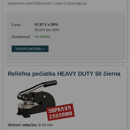
dokumentu pred falšovaním. | www.123peciatky.sk
67,97 € s DPH
Cena:
55,26 € bez DPH
na sklade
Dostupnosť:
Reliéfna pečiatka HEAVY DUTY 50 čierna
Veľkosť odtlačku:
Φ 50 mm