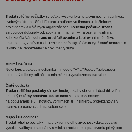
Trodat reliéfne pečiatky
sú vďaka
vysokej kvalite
a
výnimočnej trvanlivosti
svetovým lídrom.
Sú
obľúbené u
notárov
,
vo firmách u
inžinierov,
projektantov
a
v štátnych organizáciach
.
Reliéfna pečiatka Trodat
zaručujúce
dokonalý odtlačok s minimálnym vynaloženým úsilím a
zabezpečia Vám
ochranu pred falšovaním
a kopírovaním dôležitých
dokumentov, zmlúv a listín. Reliéfne pečiatky sú často využívané notárom, a
takisto na reprezentačné dokumenty firmy.
Minimálne úsilie
Nová lepšia
páková mechanika
modelu
"
M
"
a
"
Pocket
"
zabezpečí
dokonalý reliéfny odtlačok
s minimálnou vynaloženou námahou.
Čisté
odtlačky
Trodat
refliéfne pečiatky
sú navrhnuté, tak aby ste s nimi dosiahli veľmi
detailný
reliéfny odtlačok.
Vďaka tomu sú tieto mechaniky
najpopulárnejšie u
notárov
,
vo firmách, u
inžinierov, projektantov
a
v
štátnych organizáciach
na celom svete.
Najvyššia
odolnosť
Trodat
reliéfne pečiatky
majú extrémne
dlhú
životnosť vďaka
použitiu
vysoko
kvalitných
materiálov
a
vďaka precíznemu spracovaniu pri výrobe.