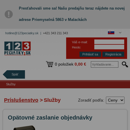
Presťahovali sme sa! Našu predajňu teraz nájdete na novej
adrese Priemyselná 5863 v Malackách
hotline@123peciatky.sk |
+421 343 211 343
Váš e-mail:
Heslo:
Registrácia
0 položiek
0,00 €
Späť
Služby
Príslušenstvo
>
Služby
Zoradiť podľa:
Opätovné zaslanie objednávky