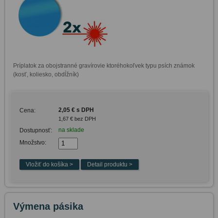
Príplatok za obojstranné gravírovie ktoréhokoľvek typu psích známok 
(kosť, koliesko, obdĺžník)
2,05 € s DPH
Cena:
1,67 € bez DPH
na sklade
Dostupnosť:
Množstvo:
Výmena pásika