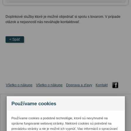
Doplnkové služby ktoré je možné objednať si spolu s tovarom. V prípade
otázok a nejasností nás neváhajte kontaktovať.
< Späť
Všetko o nákupe
Všetko o nákupe
Doprava a zľavy
Kontakt
Používame cookies
Používame cookies a podobné technológie, ktoré sú nevyhnutné na
správne fungovanie webovej stránky. Niektoré cookies sú potrebné na
prevádzku stránky a nie je možné ich vypnúť. Viac informácií o spracúvaní