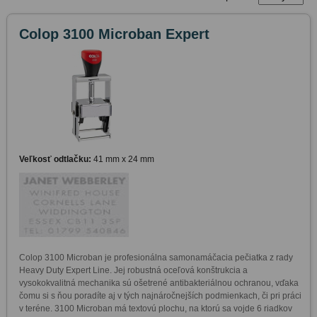
Colop 3100 Microban Expert
Veľkosť odtlačku:
41 mm x 24 mm
Colop 3100 Microban je profesionálna samonamáčacia pečiatka z rady 
Heavy Duty Expert Line. Jej robustná oceľová konštrukcia a 
vysokokvalitná mechanika sú ošetrené antibakteriálnou ochranou, vďaka 
čomu si s ňou poradíte aj v tých najnáročnejších podmienkach, či pri práci 
v teréne. 3100 Microban má textovú plochu, na ktorú sa vojde 6 riadkov 