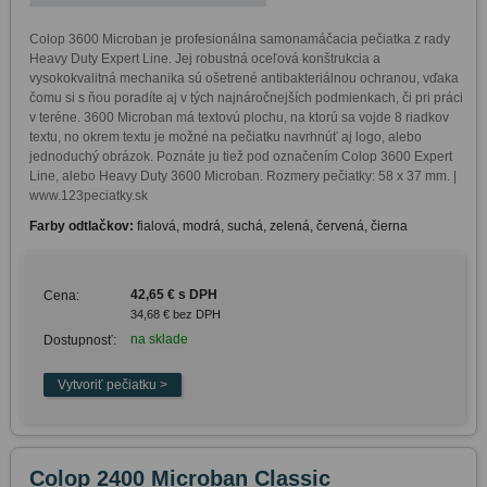
Colop 3600 Microban je profesionálna samonamáčacia pečiatka z rady 
Heavy Duty Expert Line. Jej robustná oceľová konštrukcia a 
vysokokvalitná mechanika sú ošetrené antibakteriálnou ochranou, vďaka 
čomu si s ňou poradíte aj v tých najnáročnejších podmienkach, či pri práci 
v teréne. 3600 Microban má textovú plochu, na ktorú sa vojde 8 riadkov 
textu, no okrem textu je možné na pečiatku navrhnúť aj logo, alebo 
jednoduchý obrázok. Poznáte ju tiež pod označením Colop 3600 Expert 
Line, alebo Heavy Duty 3600 Microban. Rozmery pečiatky: 58 x 37 mm. | 
www.123peciatky.sk
Farby odtlačkov:
fialová, modrá, suchá, zelená, červená, čierna
42,65 € s DPH
Cena:
34,68 € bez DPH
na sklade
Dostupnosť:
Colop 2400 Microban Classic