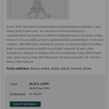
Colop 3800 Microban je profesionálna samonamáčacia pečiatka z rady 
Heavy Duty Expert Line. Jej robustná oceľová konštrukcia a 
vysokokvalitná mechanika sú ošetrené antibakteriálnou ochranou, vďaka 
čomu si s ňou poradíte aj v tých najnáročnejších podmienkach, či pri práci 
v teréne. 3800 Microban má textovú plochu, na ktorú sa vojde 10 riadkov 
textu, no okrem textu je možné na pečiatku navrhnúť aj logo, alebo 
jednoduchý obrázok. Poznáte ju tiež pod označením Colop 3800 Expert 
Line, alebo Heavy Duty 3800 Microban. Rozmery pečiatky: 68 x 49 mm. | 
www.123peciatky.sk
Farby odtlačkov:
fialová, modrá, suchá, zelená, červená, čierna
60,20 € s DPH
Cena:
48,94 € bez DPH
na sklade
Dostupnosť: