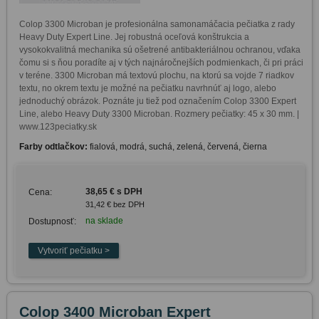
Colop 3300 Microban je profesionálna samonamáčacia pečiatka z rady 
Heavy Duty Expert Line. Jej robustná oceľová konštrukcia a 
vysokokvalitná mechanika sú ošetrené antibakteriálnou ochranou, vďaka 
čomu si s ňou poradíte aj v tých najnáročnejších podmienkach, či pri práci 
v teréne. 3300 Microban má textovú plochu, na ktorú sa vojde 7 riadkov 
textu, no okrem textu je možné na pečiatku navrhnúť aj logo, alebo 
jednoduchý obrázok. Poznáte ju tiež pod označením Colop 3300 Expert 
Line, alebo Heavy Duty 3300 Microban. Rozmery pečiatky: 45 x 30 mm. | 
www.123peciatky.sk
Farby odtlačkov:
fialová, modrá, suchá, zelená, červená, čierna
38,65 € s DPH
Cena:
31,42 € bez DPH
na sklade
Dostupnosť:
Colop 3400 Microban Expert