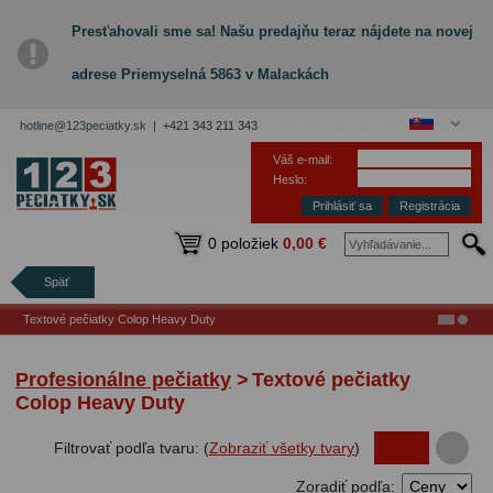
Presťahovali sme sa! Našu predajňu teraz nájdete na novej
adrese Priemyselná 5863 v Malackách
hotline@123peciatky.sk |
+421 343 211 343
Váš e-mail:
Heslo:
Registrácia
0 položiek
0,00 €
Späť
Textové pečiatky Colop Heavy Duty
Profesionálne pečiatky
>
Textové pečiatky
Colop Heavy Duty
Filtrovať podľa tvaru: (
Zobraziť všetky tvary
)
Zoradiť podľa: