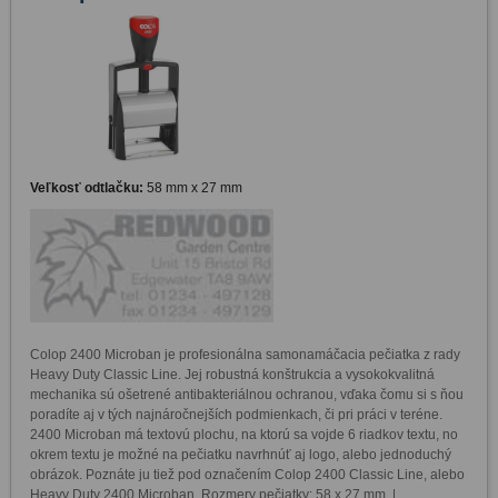
Veľkosť odtlačku:
58 mm x 27 mm
Colop 2400 Microban je profesionálna samonamáčacia pečiatka z rady 
Heavy Duty Classic Line. Jej robustná konštrukcia a vysokokvalitná 
mechanika sú ošetrené antibakteriálnou ochranou, vďaka čomu si s ňou 
poradíte aj v tých najnáročnejších podmienkach, či pri práci v teréne. 
2400 Microban má textovú plochu, na ktorú sa vojde 6 riadkov textu, no 
okrem textu je možné na pečiatku navrhnúť aj logo, alebo jednoduchý 
obrázok. Poznáte ju tiež pod označením Colop 2400 Classic Line, alebo 
Heavy Duty 2400 Microban. Rozmery pečiatky: 58 x 27 mm. | 