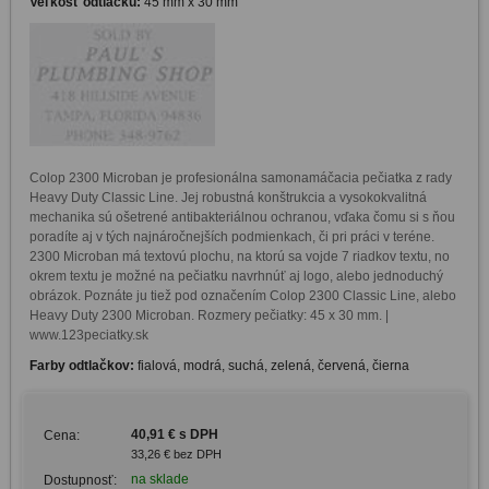
Veľkosť odtlačku:
45 mm x 30 mm
Colop 2300 Microban je profesionálna samonamáčacia pečiatka z rady 
Heavy Duty Classic Line. Jej robustná konštrukcia a vysokokvalitná 
mechanika sú ošetrené antibakteriálnou ochranou, vďaka čomu si s ňou 
poradíte aj v tých najnáročnejších podmienkach, či pri práci v teréne. 
2300 Microban má textovú plochu, na ktorú sa vojde 7 riadkov textu, no 
okrem textu je možné na pečiatku navrhnúť aj logo, alebo jednoduchý 
obrázok. Poznáte ju tiež pod označením Colop 2300 Classic Line, alebo 
Heavy Duty 2300 Microban. Rozmery pečiatky: 45 x 30 mm. | 
www.123peciatky.sk
Farby odtlačkov:
fialová, modrá, suchá, zelená, červená, čierna
40,91 € s DPH
Cena:
33,26 € bez DPH
na sklade
Dostupnosť: