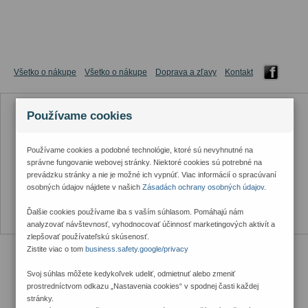
Všetko o nákupe
Všetko o nákupe
Doprava a zľavy
Kontakt
Používame cookies
Používame cookies a podobné technológie, ktoré sú nevyhnutné na
správne fungovanie webovej stránky. Niektoré cookies sú potrebné na
prevádzku stránky a nie je možné ich vypnúť. Viac informácií o spracúvaní
osobných údajov nájdete v našich
Zásadách ochrany osobných údajov
.
Ďalšie cookies používame iba s vaším súhlasom. Pomáhajú nám
analyzovať návštevnosť, vyhodnocovať účinnosť marketingových aktivít a
zlepšovať používateľskú skúsenosť.
Zistite viac o tom
business.safety.google/privacy
Svoj súhlas môžete kedykoľvek udeliť, odmietnuť alebo zmeniť
prostredníctvom odkazu „Nastavenia cookies“ v spodnej časti každej
stránky.