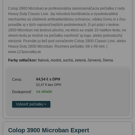
Colop 2800 Microban je profesionálna samonamáčacia pečiatka z rady 
Heavy Duty Classic Line. Jej robustná konštrukcia a vysokokvalitná 
mechanika sú ošetrené antibakteriálnou ochranou, vďaka čomu si s ňou 
poradíte aj v tých najnáročnejších podmienkach, či pri práci v teréne. 
2800 Microban má textovú plochu, na ktorú sa vojde 10 riadkov textu, no 
okrem textu je možné na pečiatku navrhnúť aj logo, alebo jednoduchý 
obrázok. Poznáte ju tiež pod označením Colop 2800 Classic Line, alebo 
Heavy Duty 2800 Microban. Rozmery pečiatky: 68 x 49 mm. | 
www.123peciatky.sk
Farby odtlačkov:
fialová, modrá, suchá, zelená, červená, čierna
64,54 € s DPH
Cena:
52,47 € bez DPH
na sklade
Dostupnosť:
Colop 3900 Microban Expert