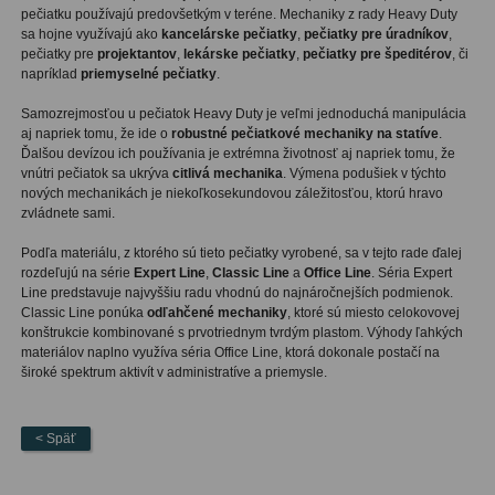
pečiatku používajú predovšetkým v teréne. Mechaniky z rady Heavy Duty
sa hojne využívajú ako
kancelárske pečiatky
,
pečiatky pre úradníkov
,
pečiatky pre
projektantov
,
lekárske pečiatky
,
pečiatky pre špeditérov
, či
napríklad
priemyselné pečiatky
.
Samozrejmosťou u pečiatok Heavy Duty je veľmi jednoduchá manipulácia
aj napriek tomu, že ide o
robustné pečiatkové mechaniky na statíve
.
Ďalšou devízou ich používania je extrémna životnosť aj napriek tomu, že
vnútri pečiatok sa ukrýva
citlivá mechanika
. Výmena podušiek v týchto
nových mechanikách je niekoľkosekundovou záležitosťou, ktorú hravo
zvládnete sami.
Podľa materiálu, z ktorého sú tieto pečiatky vyrobené, sa v tejto rade ďalej
rozdeľujú na série
Expert Line
,
Classic Line
a
Office Line
. Séria Expert
Line predstavuje najvyššiu radu vhodnú do najnáročnejších podmienok.
Classic Line ponúka
odľahčené mechaniky
, ktoré sú miesto celokovovej
konštrukcie kombinované s prvotriednym tvrdým plastom. Výhody ľahkých
materiálov naplno využíva séria Office Line, ktorá dokonale postačí na
široké spektrum aktivít v administratíve a priemysle.
< Späť