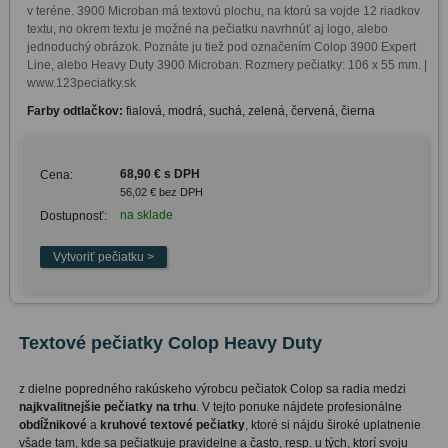
v teréne. 3900 Microban má textovú plochu, na ktorú sa vojde 12 riadkov 
textu, no okrem textu je možné na pečiatku navrhnúť aj logo, alebo 
jednoduchý obrázok. Poznáte ju tiež pod označením Colop 3900 Expert 
Line, alebo Heavy Duty 3900 Microban. Rozmery pečiatky: 106 x 55 mm. | 
www.123peciatky.sk
Farby odtlačkov:
fialová, modrá, suchá, zelená, červená, čierna
68,90 € s DPH
Cena:
56,02 € bez DPH
na sklade
Dostupnosť:
Textové pečiatky Colop Heavy Duty
z dielne popredného rakúskeho výrobcu pečiatok Colop sa radia medzi
najkvalitnejšie pečiatky na trhu
. V tejto ponuke nájdete profesionálne
obdĺžnikové
a
kruhové textové pečiatky
, ktoré si nájdu široké uplatnenie
všade tam, kde sa pečiatkuje pravidelne a často, resp. u tých, ktorí svoju