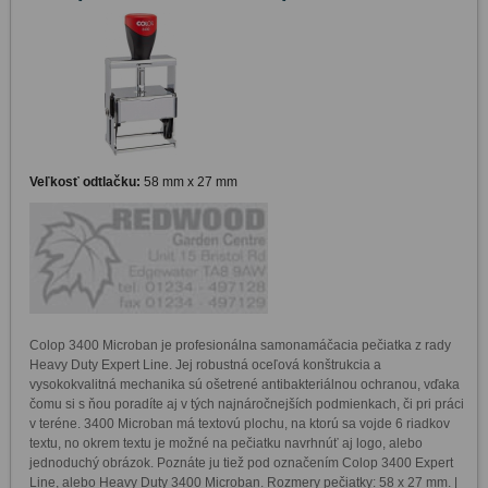
Veľkosť odtlačku:
58 mm x 27 mm
Colop 3400 Microban je profesionálna samonamáčacia pečiatka z rady 
Heavy Duty Expert Line. Jej robustná oceľová konštrukcia a 
vysokokvalitná mechanika sú ošetrené antibakteriálnou ochranou, vďaka 
čomu si s ňou poradíte aj v tých najnáročnejších podmienkach, či pri práci 
v teréne. 3400 Microban má textovú plochu, na ktorú sa vojde 6 riadkov 
textu, no okrem textu je možné na pečiatku navrhnúť aj logo, alebo 
jednoduchý obrázok. Poznáte ju tiež pod označením Colop 3400 Expert 
Line, alebo Heavy Duty 3400 Microban. Rozmery pečiatky: 58 x 27 mm. | 