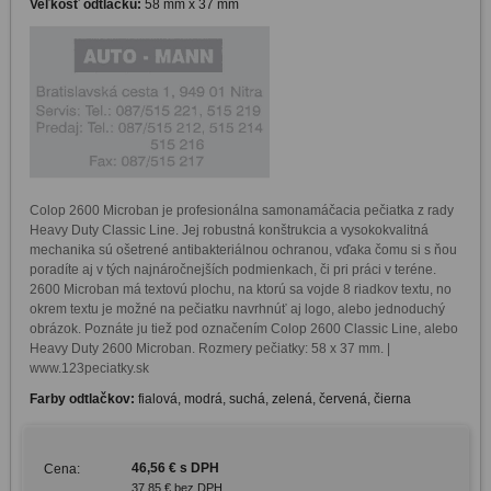
Veľkosť odtlačku:
58 mm x 37 mm
Colop 2600 Microban je profesionálna samonamáčacia pečiatka z rady 
Heavy Duty Classic Line. Jej robustná konštrukcia a vysokokvalitná 
mechanika sú ošetrené antibakteriálnou ochranou, vďaka čomu si s ňou 
poradíte aj v tých najnáročnejších podmienkach, či pri práci v teréne. 
2600 Microban má textovú plochu, na ktorú sa vojde 8 riadkov textu, no 
okrem textu je možné na pečiatku navrhnúť aj logo, alebo jednoduchý 
obrázok. Poznáte ju tiež pod označením Colop 2600 Classic Line, alebo 
Heavy Duty 2600 Microban. Rozmery pečiatky: 58 x 37 mm. | 
www.123peciatky.sk
Farby odtlačkov:
fialová, modrá, suchá, zelená, červená, čierna
46,56 € s DPH
Cena:
37,85 € bez DPH