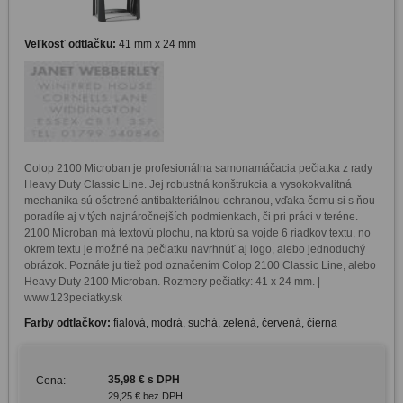
Veľkosť odtlačku:
41 mm x 24 mm
Colop 2100 Microban je profesionálna samonamáčacia pečiatka z rady 
Heavy Duty Classic Line. Jej robustná konštrukcia a vysokokvalitná 
mechanika sú ošetrené antibakteriálnou ochranou, vďaka čomu si s ňou 
poradíte aj v tých najnáročnejších podmienkach, či pri práci v teréne. 
2100 Microban má textovú plochu, na ktorú sa vojde 6 riadkov textu, no 
okrem textu je možné na pečiatku navrhnúť aj logo, alebo jednoduchý 
obrázok. Poznáte ju tiež pod označením Colop 2100 Classic Line, alebo 
Heavy Duty 2100 Microban. Rozmery pečiatky: 41 x 24 mm. | 
www.123peciatky.sk
Farby odtlačkov:
fialová, modrá, suchá, zelená, červená, čierna
35,98 € s DPH
Cena:
29,25 € bez DPH