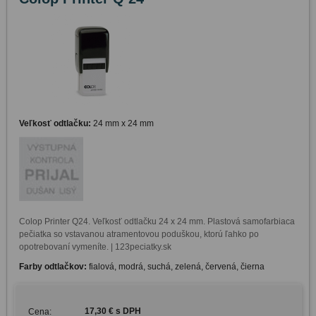
Veľkosť odtlačku:
24 mm x 24 mm
Colop Printer Q24. Veľkosť odtlačku 24 x 24 mm. Plastová samofarbiaca 
pečiatka so vstavanou atramentovou poduškou, ktorú ľahko po 
opotrebovaní vymeníte. | 123peciatky.sk
Farby odtlačkov:
fialová, modrá, suchá, zelená, červená, čierna
17,30 € s DPH
Cena: