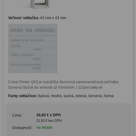
Veľkosť odtlačku:
43 mm x 43 mm
Colop Printer Q43 je najväčšia štvorcová samonamáčacia pečiatka. 
Gumový štočok do veľkosti až 43x43mm. | 123peciatky.sk
Farby odtlačkov:
fialová, modrá, suchá, zelená, červená, čierna
26,85 € s DPH
Cena:
21,83 € bez DPH
na sklade
Dostupnosť: