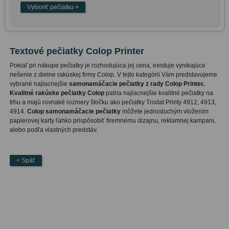
Textové pečiatky Colop Printer
Pokiaľ pri nákupe pečiatky je rozhodujúca jej cena, existuje vynikajúce
riešenie z dielne rakúskej firmy Colop. V tejto kategórii Vám predstavujeme
vybrané najlacnejšie
samonamáčacie pečiatky z rady Colop Printer.
Kvalitné rakúske pečiatky Colop
patria najlacnejšie kvalitné pečiatky na
trhu a majú rovnaké rozmery štočku ako pečiatky Trodat Printy 4912, 4913,
4914.
Colop samonamáčacie pečiatky
môžete jednoduchým vložením
papierovej karty ľahko prispôsobiť firemnému dizajnu, reklamnej kampani,
alebo podľa vlastných predstáv.
< Späť