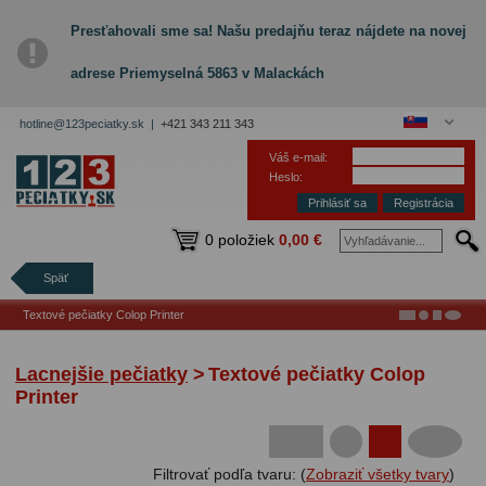
Presťahovali sme sa! Našu predajňu teraz nájdete na novej
adrese Priemyselná 5863 v Malackách
hotline@123peciatky.sk |
+421 343 211 343
Váš e-mail:
Heslo:
Registrácia
0 položiek
0,00 €
Späť
Textové pečiatky Colop Printer
Lacnejšie pečiatky
>
Textové pečiatky Colop
Printer
Filtrovať podľa tvaru: (
Zobraziť všetky tvary
)