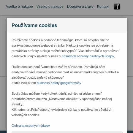
Všetko o nákupe
Všetko o nákupe
Doprava a zľavy
Kontakt
Používame cookies
Používame cookies a podobné technológie, ktoré sú nevyhnutné na
správne fungovanie webovej stránky. Niektoré cookies sú potrebné na
prevádzku stránky a nie je možné ich vypnúť. Viac informácií o spracúvaní
osobných údajov nájdete v našich
Zásadách ochrany osobných údajov
.
Ďalšie cookies používame iba s vaším súhlasom. Pomáhajú nám
analyzovať návštevnosť, vyhodnocovať účinnosť marketingových aktivít a
zlepšovať používateľskú skúsenosť.
Zistite viac o tom
business.safety.google/privacy
Svoj súhlas môžete kedykoľvek udeliť, odmietnuť alebo zmeniť
prostredníctvom odkazu „Nastavenia cookies“ v spodnej časti každej
stránky.
Kliknutím na „Prijať všetko“ vyjadrujete súhlas s používaním všetkých
voliteľných cookies.
Ochrana osobných údajov