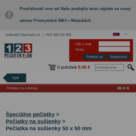
Presťahovali sme sa! Našu predajňu teraz nájdete na novej
adrese Priemyselná 5863 v Malackách
hotline@123peciatky.sk |
+421 343 211 343
Váš e-mail:
Heslo:
Registrácia
0 položiek
0,00 €
Späť
Pečiatky na sušienky
Špeciálne pečiatky
>
Pečiatky na sušienky
>
Pečiatka na sušienky 50 x 50 mm