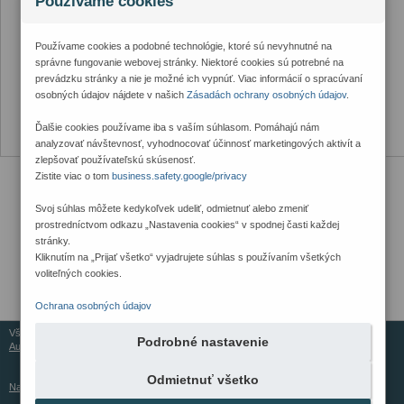
Používame cookies
Používame cookies a podobné technológie, ktoré sú nevyhnutné na
správne fungovanie webovej stránky. Niektoré cookies sú potrebné na
prevádzku stránky a nie je možné ich vypnúť. Viac informácií o spracúvaní
osobných údajov nájdete v našich
Zásadách ochrany osobných údajov
.
Ďalšie cookies používame iba s vaším súhlasom. Pomáhajú nám
analyzovať návštevnosť, vyhodnocovať účinnosť marketingových aktivít a
zlepšovať používateľskú skúsenosť.
Zistite viac o tom
business.safety.google/privacy
Svoj súhlas môžete kedykoľvek udeliť, odmietnuť alebo zmeniť
prostredníctvom odkazu „Nastavenia cookies“ v spodnej časti každej
stránky.
Kliknutím na „Prijať všetko“ vyjadrujete súhlas s používaním všetkých
voliteľných cookies.
Ochrana osobných údajov
Všetky práva vyhradené © 2026
Podrobné nastavenie
Aureus Services
Odmietnuť všetko
Nastavenia cookies