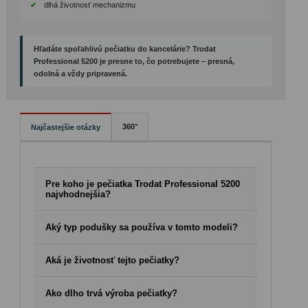
dlhá životnosť mechanizmu
Hľadáte spoľahlivú pečiatku do kancelárie? Trodat
Professional 5200 je presne to, čo potrebujete – presná,
odolná a vždy pripravená.
360°
Najčastejšie otázky
Pre koho je pečiatka Trodat Professional 5200
najvhodnejšia?
Je ideálna pre firmy, úrady, administratívnych pracovníkov
Aký typ podušky sa používa v tomto modeli?
alebo notárov, ktorí používajú pečiatku často a očakávajú
spoľahlivosť.
Model používa samonamáčaciu podušku Trodat 6/50, ktorú
Aká je životnosť tejto pečiatky?
možno jednoducho vymeniť bez zašpinenia rúk.
Pri bežnom kancelárskom používaní vydrží pečiatka
Ako dlho trvá výroba pečiatky?
desiatky tisíc otlačkov bez potreby výmeny mechanických
častí.