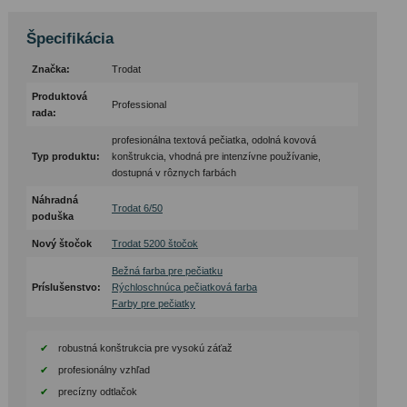
Špecifikácia
Značka:
Trodat
Produktová
Professional
rada:
profesionálna textová pečiatka, odolná kovová
Typ produktu:
konštrukcia, vhodná pre intenzívne používanie,
dostupná v rôznych farbách
Náhradná
Trodat 6/50
poduška
Nový štočok
Trodat 5200 štočok
Bežná farba pre pečiatku
Príslušenstvo:
Rýchloschnúca pečiatková farba
Farby pre pečiatky
robustná konštrukcia pre vysokú záťaž
profesionálny vzhľad
precízny odtlačok