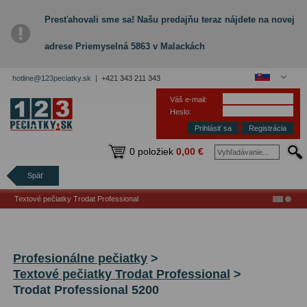
Presťahovali sme sa! Našu predajňu teraz nájdete na novej
adrese Priemyselná 5863 v Malackách
hotline@123peciatky.sk |
+421 343 211 343
Váš e-mail:
Heslo:
Registrácia
0 položiek
0,00 €
Späť
Textové pečiatky Trodat Professional
Profesionálne pečiatky
>
Textové pečiatky Trodat Professional
>
Trodat Professional 5200