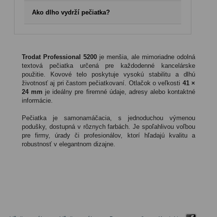
problém, dokážeme ich spracovať. Dôležité je, aby boli
Ceny sa líšia podľa typu a veľkosti pečiatky. Presnú cenu
podklady čitateľné a v dostatočnom rozlíšení.
Ako dlho vydrží pečiatka?
vidíte vždy pri konkrétnom modeli na našom webe.
Pri bežnom používaní vydrží kvalitná samofarbiaca
pečiatka tisíce odtlačkov. Ak sa farba začne vytrácať,
podušku môžete jednoducho vymeniť alebo opätovne
napustiť špeciálnou farbou, čím predĺžite životnosť celej
Trodat Professional 5200
je menšia, ale mimoriadne odolná
pečiatky na mnoho ďalších rokov.
textová pečiatka určená pre každodenné kancelárske
použitie. Kovové telo poskytuje vysokú stabilitu a dlhú
životnosť aj pri častom pečiatkovaní. Otlačok o veľkosti
41 ×
24 mm
je ideálny pre firemné údaje, adresy alebo kontaktné
informácie.
Pečiatka je samonamáčacia, s jednoduchou výmenou
podušky, dostupná v rôznych farbách. Je spoľahlivou voľbou
pre firmy, úrady či profesionálov, ktorí hľadajú kvalitu a
robustnosť v elegantnom dizajne.