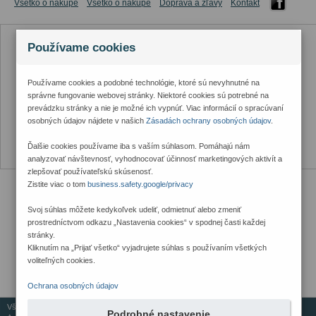
Všetko o nákupe
Všetko o nákupe
Doprava a zľavy
Kontakt
Používame cookies
Používame cookies a podobné technológie, ktoré sú nevyhnutné na
správne fungovanie webovej stránky. Niektoré cookies sú potrebné na
prevádzku stránky a nie je možné ich vypnúť. Viac informácií o spracúvaní
osobných údajov nájdete v našich
Zásadách ochrany osobných údajov
.
Ďalšie cookies používame iba s vaším súhlasom. Pomáhajú nám
analyzovať návštevnosť, vyhodnocovať účinnosť marketingových aktivít a
zlepšovať používateľskú skúsenosť.
Zistite viac o tom
business.safety.google/privacy
Svoj súhlas môžete kedykoľvek udeliť, odmietnuť alebo zmeniť
prostredníctvom odkazu „Nastavenia cookies“ v spodnej časti každej
stránky.
Kliknutím na „Prijať všetko“ vyjadrujete súhlas s používaním všetkých
voliteľných cookies.
Ochrana osobných údajov
Všetky práva vyhradené © 2026
Podrobné nastavenie