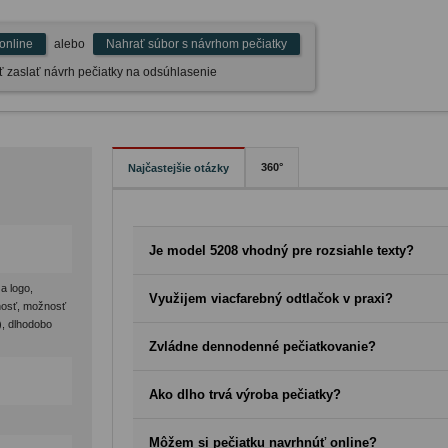
online
alebo
Nahrať súbor s návrhom pečiatky
 zaslať návrh pečiatky na odsúhlasenie
360°
Najčastejšie otázky
Je model 5208 vhodný pre rozsiahle texty?
Áno, vďaka rozmeru 68 × 47 mm je ideálny pre veľa riadkov, l
a logo,
Využijem viacfarebný odtlačok v praxi?
nosť, možnosť
), dlhodobo
Rozhodne – umožňuje zvýrazniť logo, upozorniť na dôležitú in
Zvládne dennodenné pečiatkovanie?
textu.
Kovová konštrukcia a precízny mechanizmus zabezpečia spoľa
Ako dlho trvá výroba pečiatky?
Výroba pečiatky u nás prebieha expresne – spravidla ju vyro
Môžem si pečiatku navrhnúť online?
prijatí objednávky. Vďaka moderným technológiám a skúsen