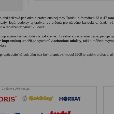
Pri bežnom používaní vydrží kvalitná samofarbiaca pečiatka t
vytrácať, podušku môžete jednoducho vymeniť alebo opätovne
predĺžite životnosť celej pečiatky na mnoho ďalších rokov.
a obdĺžniková pečiatka z profesionálnej rady Trodat, s formátom
68 × 47 mm
 texty, logá, podpisy aj grafiku. Je určená pre náročné kancelárie, úrady, v
sť a reprezentatívnosť kľúčová.
 pripravená na každodenné zaťaženie. Kvalitné spracovanie zabezpečuje sp
r Impression)
umožňuje vytvárať
viacfarebné otlačky
, takže môžete zvýraz
údaje.
 prispôsobiteľnú pečiatku bez kompromisov, model 5208 je vaším profesionál
Značky a výrobcovia