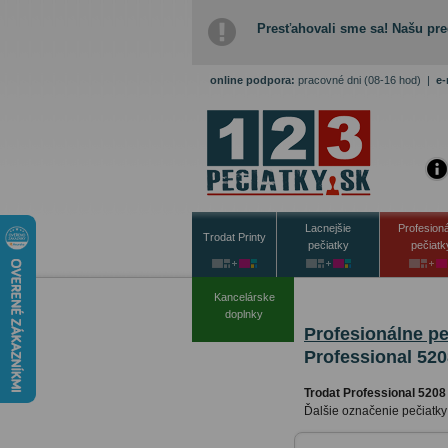
Presťahovali sme sa! Našu pre
online podpora:
pracovné dni (08-16 hod)
|
e-
Lacnejšie
Profesion
Trodat Printy
pečiatky
pečiatk
Kancelárske
doplnky
Profesionálne pe
Professional 520
Trodat Professional 5208
Ďalšie označenie pečiatky