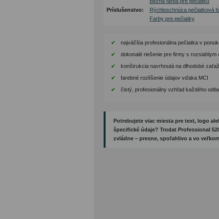
Bežná farba pre pečiatku
Príslušenstvo:
Rýchloschnúca pečiatková f
Farby pre pečiatky
najväčšia profesionálna pečiatka v ponuk
dokonalé riešenie pre firmy s rozsiahly
konštrukcia navrhnutá na dlhodobé zaťa
farebné rozlíšenie údajov vďaka MCI
čistý, profesionálny vzhľad každého odtl
Potrebujete viac miesta pre text, logo al
špecifické údaje? Trodat Professional 52
zvládne – presne, spoľahlivo a vo veľkom