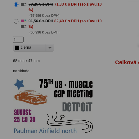
79,26 € s DPH
71,33 € s DPH
(so zľavu 10
%)
(57,996 € bez DPH)
91,56 € s DPH
82,40 € s DPH
(so zľavu 10
%)
(66,996 € bez DPH)
čierna
68 mm x 47 mm
Celková
na sklade