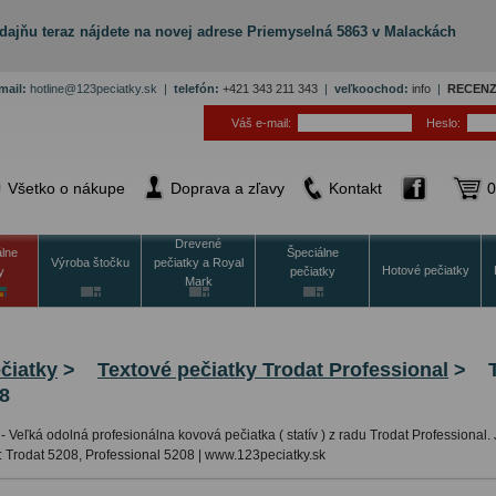
dajňu teraz nájdete na novej adrese Priemyselná 5863 v Malackách
mail:
hotline@123peciatky.sk |
telefón:
+421 343 211 343
|
veľkoochod:
info
|
RECENZ
Váš e-mail:
Heslo:
Všetko o nákupe
Doprava a zľavy
Kontakt
0
Drevené
álne
Špeciálne
Výroba štočku
pečiatky a Royal
Hotové pečiatky
y
pečiatky
Mark
čiatky
>
Textové pečiatky Trodat Professional
>
8
-
Veľká odolná profesionálna kovová pečiatka ( statív ) z radu Trodat Professional
: Trodat 5208, Professional 5208 | www.123peciatky.sk