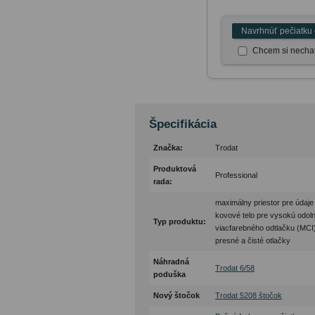
Navrhnúť pečiatku 
Chcem si nechať
Špecifikácia
Značka:
Trodat
Produktová
Professional
rada:
maximálny priestor pre údaje 
kovové telo pre vysokú odol
Typ produktu:
viacfarebného odtlačku (MCI
presné a čisté otlačky
Náhradná
Trodat 6/58
poduška
Nový štočok
Trodat 5208 štočok