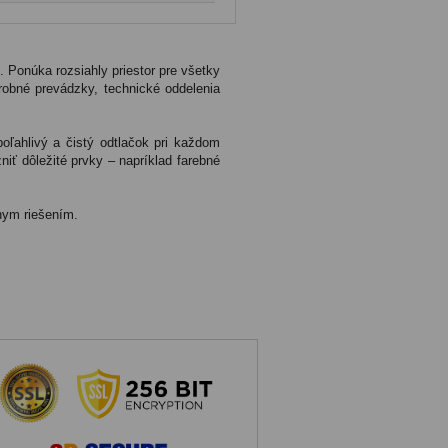
isíce odtlačkov. Ak sa farba začne
 napustiť špeciálnou farbou, čím
. Ponúka rozsiahly priestor pre všetky
ýrobné prevádzky, technické oddelenia
oľahlivý a čistý odtlačok pri každom
niť dôležité prvky – napríklad farebné
nym riešením.